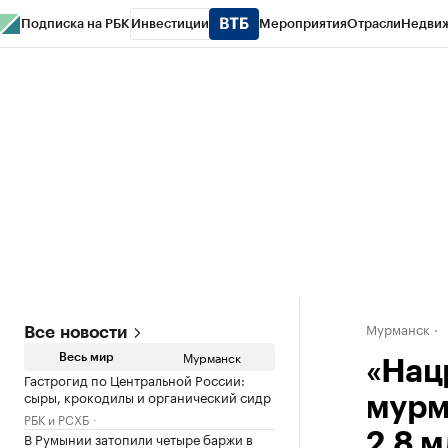
Подписка на РБК
Инвестиции
Мероприятия
Отрасли
Недви
РБК Life
Тренды
Визионеры
Национальные проекты
Город
Стиль
Кр
Спецпроекты СПб
Конференции СПб
Спецпроекты
Проверка конт
Мурманск
Все новости
Мурманск
Весь мир
«Нац
Гастрогид по Центральной России:
сыры, крокодилы и органический сидр
мурм
РБК и РСХБ
В Румынии затопили четыре баржи в
2,8 м