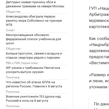
Дептранс назвал причину сбоя в
движении трамваев на севере Москвы
ГУП «Нац
Общество
Арбитраж
Александрова обыграла первую
мурманск
ракетку мира Соболенко на турнире
WTA
картотек
Спорт
Минпросвещения обновило
Как сооб
федеральный список учебников для
школ
«Нацрыбр
Общество
задолженн
Больше прогулок, свежего воздуха и
предостав
отдыха: квартиры рядом с парками
«Вестимп
РБК и ПИК Серия плюс
WP узнала о требовании Пентагона
ускорить выпуск оружия
«Размер и
Политика
и пени, и
Что известно об атаках БПЛА на
уточнили
регионы России. Главное к 9 августа
Политика
Военные уничтожили 153 дрона над
Россией в ночь на 9 августа
По дан
Политика