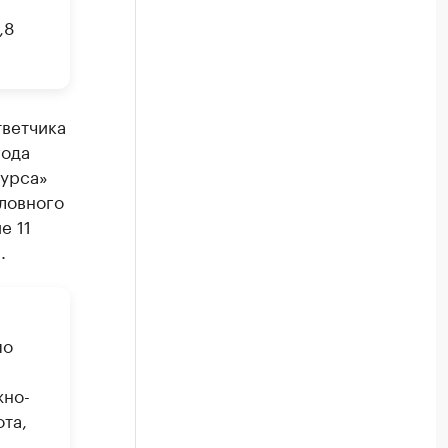
,8
тветчика
года
сурса»
оловного
е 11
.
по
жно-
та,