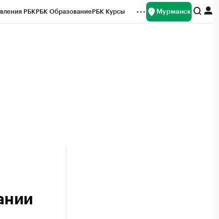
Мурманск
вления РБК
РБК Образование
РБК Курсы
рейтинги
Франшизы
Газета
ок наличной валюты
ании