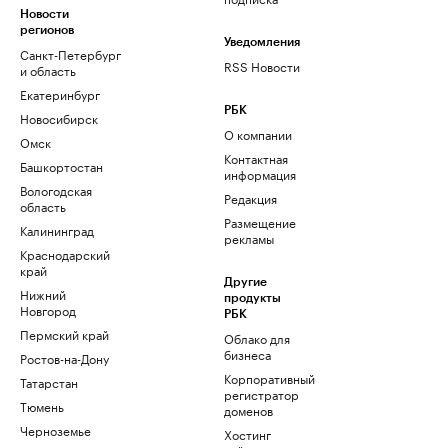
Новости
регионов
Уведомления
Санкт-Петербург
RSS Новости
и область
Екатеринбург
РБК
Новосибирск
О компании
Омск
Контактная
Башкортостан
информация
Вологодская
Редакция
область
Размещение
Калининград
рекламы
Краснодарский
край
Другие
Нижний
продукты
Новгород
РБК
Пермский край
Облако для
бизнеса
Ростов-на-Дону
Корпоративный
Татарстан
регистратор
Тюмень
доменов
Черноземье
Хостинг