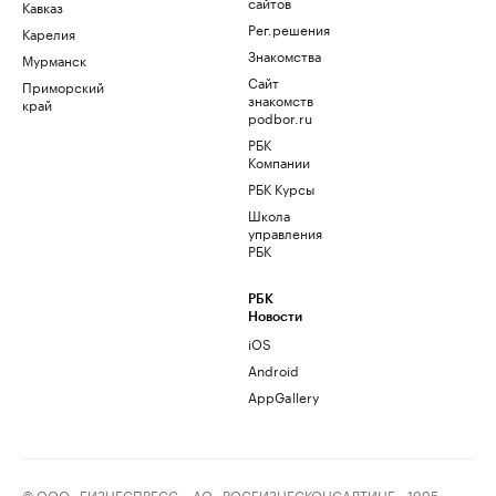
сайтов
Кавказ
Рег.решения
Карелия
Знакомства
Мурманск
Сайт
Приморский
знакомств
край
podbor.ru
РБК
Компании
РБК Курсы
Школа
управления
РБК
РБК
Новости
iOS
Android
AppGallery
© ООО «БИЗНЕСПРЕСС», АО «РОСБИЗНЕСКОНСАЛТИНГ», 1995–