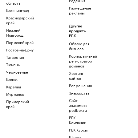
Редакция
область
Размещение
Калининград
рекламы
Краснодарский
край
Другие
Нижний
продукты
Новгород
РБК
Пермский край
Облако для
бизнеса
Ростов-на-Дону
Корпоративный
Татарстан
регистратор
Тюмень
доменов
Черноземье
Хостинг
сайтов
Кавказ
Рег.решения
Карелия
Знакомства
Мурманск
Сайт
Приморский
знакомств
край
podbor.ru
РБК
Компании
РБК Курсы
Школа