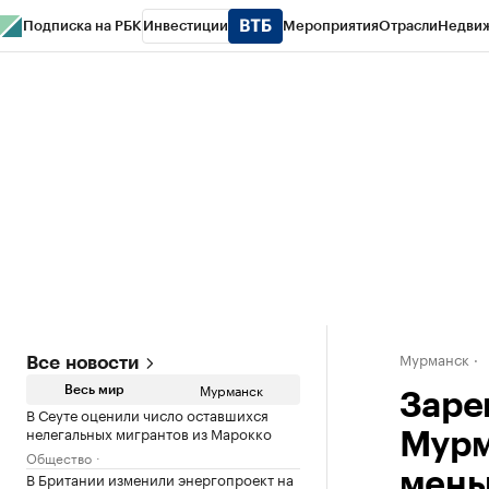
Подписка на РБК
Инвестиции
Мероприятия
Отрасли
Недви
РБК Life
Тренды
Визионеры
Национальные проекты
Город
Стиль
Кр
Спецпроекты СПб
Конференции СПб
Спецпроекты
Проверка конт
Мурманск
Все новости
Мурманск
Весь мир
Заре
В Сеуте оценили число оставшихся
нелегальных мигрантов из Марокко
Мурм
Общество
В Британии изменили энергопроект на
мен