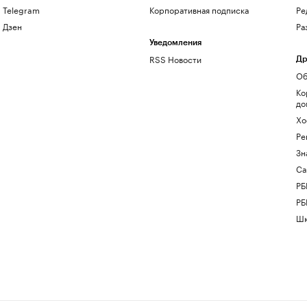
Telegram
Корпоративная подписка
Ре
Дзен
Ра
Уведомления
RSS Новости
Др
Об
Ко
до
Хо
Ре
Зн
Са
РБ
РБ
Шк