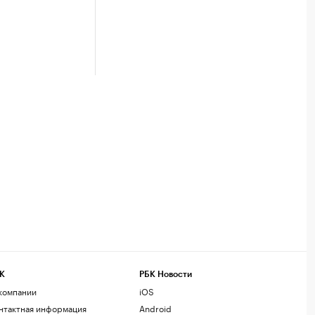
К
РБК Новости
компании
iOS
нтактная информация
Android