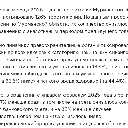
е два месяца 2026 года на территории Мурманской о
егистрировано 1265 преступлений. По данным пресс
сии по Мурманской области, их количество снизилос
равнению с аналогичным периодом предыдущего года
ую динамику правоохранительные органы фиксирова
ки во всех ключевых категориях. Так, на 35% снизил
о тяжких и особо тяжких преступных посягательств. 
ний против личности уменьшилось на 18,4%, при это
 динамика наблюдалась по фактам умышленного прич
на 63,6% ниже) и легкого вреда здоровью (на 44,4%).
о, в сравнении с январем-февралем 2025 года в рег
17% меньше краж, в том числе на треть снизилось кол
 банковского счета, и на 30% меньше случаев
ества. Более чем на 40% снизилось число
рированных киберпреступлений, а их доля в общем м