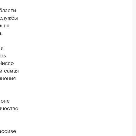
бласти
-службы
ь на
.
ли
ось
Число
м самая
инения
ионе
ичество
ассиве