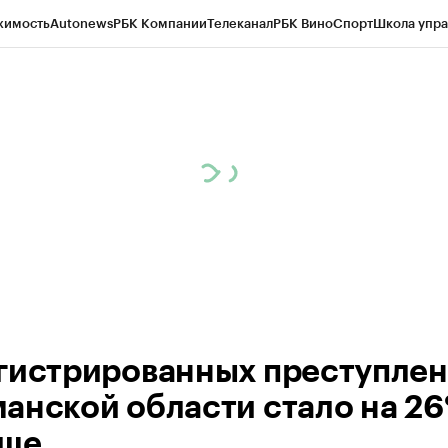
жимость
Autonews
РБК Компании
Телеканал
РБК Вино
Спорт
Школа упра
ипто
РБК Бизнес-среда
Дискуссионный клуб
Исследования
Кредитные 
рагентов
Политика
Экономика
Бизнес
Технологии и медиа
Финансы
Рын
гистрированных преступлен
анской области стало на 2
ьше