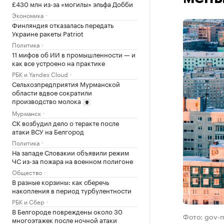
£430 млн из-за «могилы» эльфа Добби
Экономика
Финляндия отказалась передать
Украине ракеты Patriot
Политика
11 мифов об ИИ в промышленности — и
как все устроено на практике
РБК и Yandex Cloud
Сельхозпредприятия Мурманской
области вдвое сократили
производство молока
Мурманск
СК возбудил дело о теракте после
атаки ВСУ на Белгород
Политика
На западе Словакии объявили режим
ЧС из-за пожара на военном полигоне
Общество
В разные корзины: как сберечь
накопления в период турбулентности
РБК и Сбер
В Белгороде повреждены около 30
Фото: gov-
многоэтажек после ночной атаки