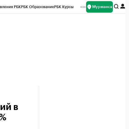
Мурманск
вления РБК
РБК Образование
РБК Курсы
рейтинги
Франшизы
Газета
ок наличной валюты
ий в
6%