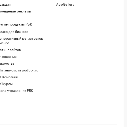
дакция
AppGallery
змещение рекламы
угие продукты РБК
лако для бизнеса
рпоративный регистратор
менов
стинг сайтов
г.решения
акомства
йт знакомств podbor.ru
К Компании
К Курсы
ола управления РБК