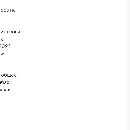
ось на
сировали
ых
2024
сь
х общее
абах
нская