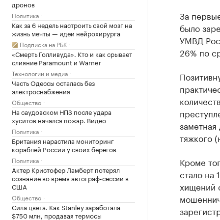
дронов
За первы
Политика
Как за 6 недель настроить свой мозг на
было зар
жизнь мечты — идеи нейрохирурга
УМВД Рос
Подписка на РБК
26% по с
«Смерть Голливуда». Кто и как срывает
слияние Paramount и Warner
Технологии и медиа
Позитивн
Часть Одессы осталась без
практичес
электроснабжения
количеств
Общество
На саудовском НПЗ после удара
преступле
хуситов начался пожар. Видео
заметная
Политика
тяжкого (
Британия нарастила мониторинг
кораблей России у своих берегов
Политика
Кроме тог
Актер Кристофер Ламберт потерял
стало на 
сознание во время автограф-сессии в
хищений с
США
мошеннич
Общество
Сила цвета. Как Stanley заработала
зарегист
$750 млн, продавая термосы