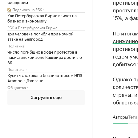
противоп
женщинам
преступл
Подписка на РБК
Как Петербургская биржа влияет на
15%, а фа
бизнес и экономику
РБК и Петербургская Биржа
По итога
Три человека погибли при ночной
атаке на Белгород
снижение
Политика
противоп
Число погибших в ходе протестов в
годом уме
пакистанской зоне Кашмира достигло
89
добиться
Политика
Хуситы атаковали беспилотником НПЗ
Однако п
Aramco в Джизане
количеств
Общество
страны, и
Загрузить еще
область
з
Авторы
Теги