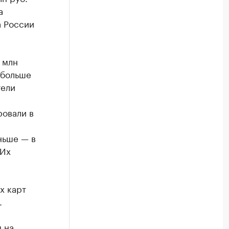
а
а России
 млн
 больше
тели
ровали в
ньше — в
 Их
х карт
.
 на