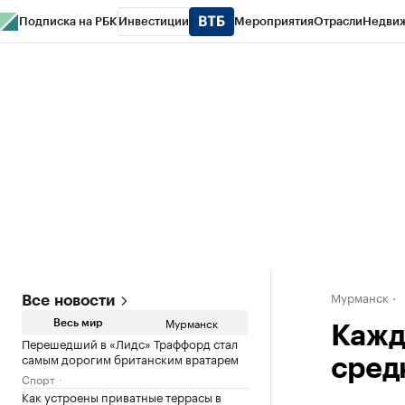
Подписка на РБК
Инвестиции
Мероприятия
Отрасли
Недви
РБК Life
Тренды
Визионеры
Национальные проекты
Город
Стиль
Кр
Спецпроекты СПб
Конференции СПб
Спецпроекты
Проверка конт
Мурманск
Все новости
Мурманск
Весь мир
Кажд
Перешедший в «Лидс» Траффорд стал
самым дорогим британским вратарем
сред
Спорт
Как устроены приватные террасы в