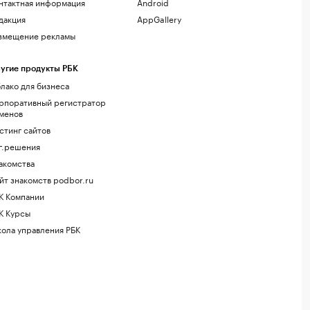
нтактная информация
Android
дакция
AppGallery
змещение рекламы
угие продукты РБК
лако для бизнеса
рпоративный регистратор
менов
стинг сайтов
г.решения
акомства
йт знакомств podbor.ru
К Компании
К Курсы
ола управления РБК