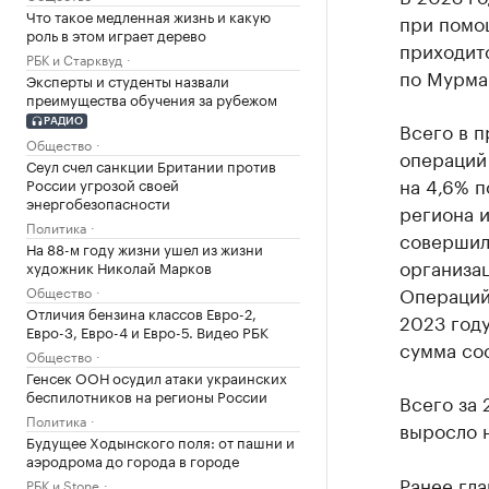
Что такое медленная жизнь и какую
при помо
роль в этом играет дерево
приходит
РБК и Старквуд
по Мурма
Эксперты и студенты назвали
преимущества обучения за рубежом
РАДИО
Всего в 
Общество
операций 
Сеул счел санкции Британии против
на 4,6% п
России угрозой своей
энергобезопасности
региона и
Политика
совершил
На 88-м году жизни ушел из жизни
организац
художник Николай Марков
Операций 
Общество
Отличия бензина классов Евро-2,
2023 году
Евро-3, Евро-4 и Евро-5. Видео РБК
сумма сос
Общество
Генсек ООН осудил атаки украинских
беспилотников на регионы России
Всего за 
Политика
выросло н
Будущее Ходынского поля: от пашни и
аэродрома до города в городе
Ранее гл
РБК и Stone