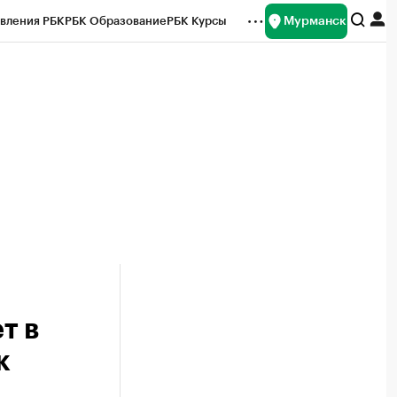
Мурманск
вления РБК
РБК Образование
РБК Курсы
рейтинги
Франшизы
Газета
ок наличной валюты
т в
к