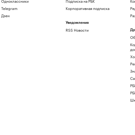
Одноклассники
Подписка на РБК
Ко
Telegram
Корпоративная подписка
Ре
Дзен
Ра
Уведомления
RSS Новости
Др
Об
Ко
до
Хо
Ре
Зн
Са
РБ
РБ
Шк