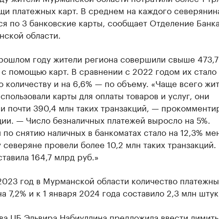
щи платежных карт. В среднем на каждого северянин
ся по 3 банковские карты, сообщает Отделение Банк
нской области.
прошлом году жители региона совершили свыше 473,7
с помощью карт. В сравнении с 2022 годом их стало
о количеству и на 6,6% — по объему. «Чаще всего жи
спользовали карты для оплаты товаров и услуг, они
и почти 390,4 млн таких транзакций, — прокомменти
ии. — Число безналичных платежей выросло на 5%.
по снятию наличных в банкоматах стало на 12,3% ме
 северяне провели более 10,2 млн таких транзакций.
тавила 164,7 млрд руб.»
2023 год в Мурманской области количество платежны
а 7,2% и к 1 января 2024 года составило 2,3 млн штук
ава ЦБ Эльвира Набиуллина
предложила
ввести лимиты