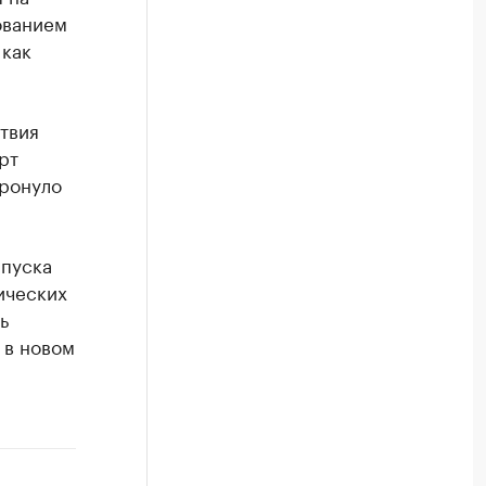
ованием
 как
твия
рт
тронуло
ыпуска
ических
ь
 в новом