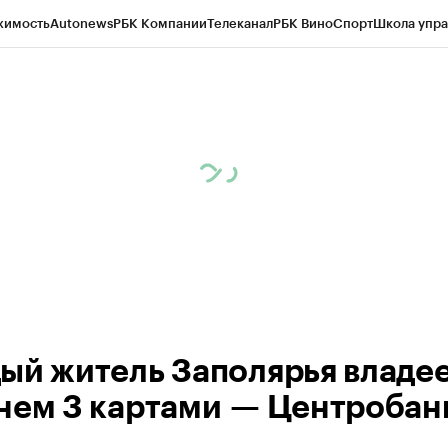
жимость
Autonews
РБК Компании
Телеканал
РБК Вино
Спорт
Школа упра
ипто
РБК Бизнес-среда
Дискуссионный клуб
Исследования
Кредитные 
рагентов
Политика
Экономика
Бизнес
Технологии и медиа
Финансы
Рын
ый житель Заполярья владее
нем 3 картами — Центробан