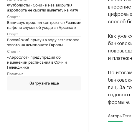
Футболисты «Сочи» из-за закрытия
внесение
аэропорта не смогли вылететь на матч
цифровых 
Спорт
способ б
Винисиус продлил контракт с «Реалом»
на фоне слухов об уходе в «Арсенал»
Спорт
Как уже 
Российский прыгун в воду взял второе
банковски
золото на чемпионате Европы
нововведе
Спорт
и платеж
«Аэрофлот» предупредил об
изменении расписания в Сочи и
Геленджике
По итогам
Политика
банковски
Загрузить еще
лиц. За г
годового 
формате.
Авторы
Теги