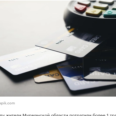
eepik.com
ду жители Мурманской области потратили более 1 трл