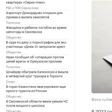
квартирах «Серии плюс»
РБК и ПИК Серия плюс
Аэропорт Домодедово открыли для
приема и вылета самолетов
Политика
Женщина и ребенок погибли во время
непогоды в Смоленске
Общество
В суде по делу о порнографии для экс-
участницы «Дома-2» запросили арест
Общество
Иран сообщил об «операции против
целей врага» в Ормузском проливе
Политика
Шнайдер обыграла Калинскую и вышла
в четвертый круг турнира в Торонто
Спорт
В горах Казахстана эвакуировали еще
одного туриста из России
Общество
Фото: ru.fr
В Смоленской области ввели режим ЧС
после мощного циклона
В 2023 го
Общество