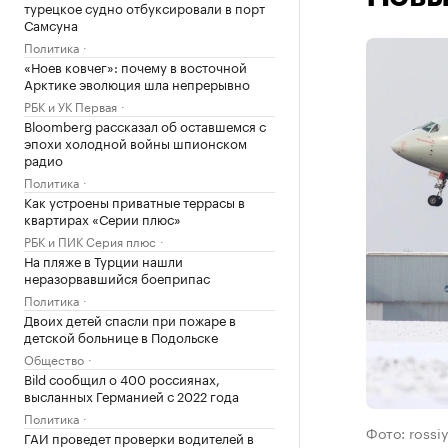
турецкое судно отбуксировали в порт
Самсуна
Политика
«Ноев ковчег»: почему в восточной
Арктике эволюция шла непрерывно
РБК и УК Первая
Bloomberg рассказал об оставшемся с
эпохи холодной войны шпионском
радио
Политика
Как устроены приватные террасы в
квартирах «Серии плюс»
РБК и ПИК Серия плюс
На пляже в Турции нашли
неразорвавшийся боеприпас
Политика
Двоих детей спасли при пожаре в
детской больнице в Подольске
Общество
Bild сообщил о 400 россиянах,
высланных Германией с 2022 года
Политика
Фото: rossi
ГАИ проведет проверки водителей в