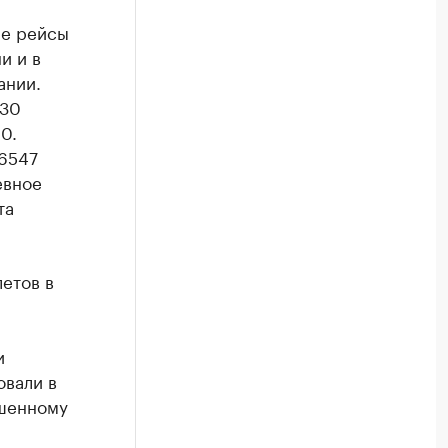
ые рейсы
и и в
ании.
-30
0.
V6547
евное
та
етов в
и
овали в
ышенному