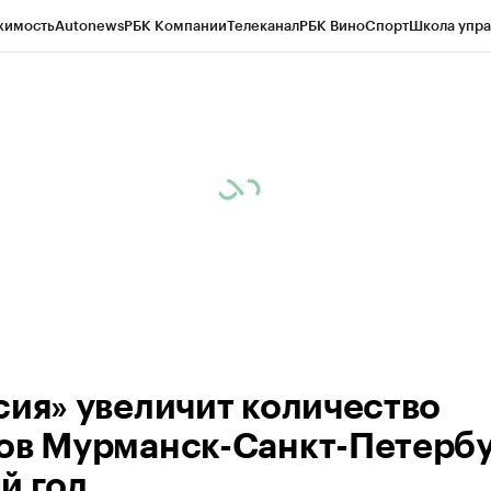
жимость
Autonews
РБК Компании
Телеканал
РБК Вино
Спорт
Школа упра
ипто
РБК Бизнес-среда
Дискуссионный клуб
Исследования
Кредитные 
рагентов
Политика
Экономика
Бизнес
Технологии и медиа
Финансы
Рын
сия» увеличит количество
ов Мурманск-Санкт-Петербу
й год