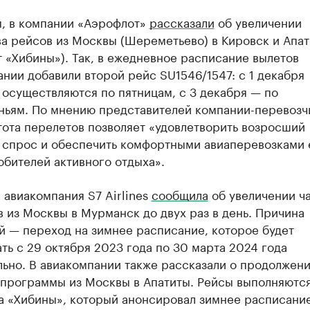
, в компании «Аэрофлот»
рассказали
об увеличении
а рейсов из Москвы (Шереметьево) в Кировск и Апа
 «Хибины»). Так, в ежедневное расписание вылетов
нии добавили второй рейс SU1546/1547: с 1 декабря
осуществляются по пятницам, с 3 декабря — по
ньям. По мнению представителей компании-перевозч
тота перелетов позволяет «удовлетворить возросший
 спрос и обеспечить комфортными авиаперевозками
бителей активного отдыха».
 авиакомпания S7 Airlines
сообщила
об увеличении ч
 из Москвы в Мурманск до двух раз в день. Причина
й — переход на зимнее расписание, которое будет
ть с 29 октября 2023 года по 30 марта 2024 года
льно. В авиакомпании также рассказали о продолжен
 программы из Москвы в Апатиты. Рейсы выполняются
а «Хибины», который анонсировал зимнее расписани