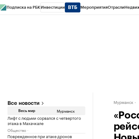
Подписка на РБК
Инвестиции
Мероприятия
Отрасли
Недви
РБК Life
Тренды
Визионеры
Национальные проекты
Город
Стиль
Кр
Спецпроекты СПб
Конференции СПб
Спецпроекты
Проверка конт
Мурманск
Все новости
Мурманск
Весь мир
«Рос
Лифт с людьми сорвался с четвертого
этажа в Махачкале
рейс
Общество
Поврежденное при атаке дронов
Новы