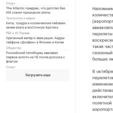
Спорт
Напомним
The Atlantic предрек, что детство без
ИИ станет признаком элиты
количеств
Технологии и медиа
(аэропорт
Киты, тундра и космические пейзажи:
авиакомпа
зачем ехать в восточную Арктику
перелеты 
РБК и УК Первая
Ураганный ветер и эвакуация. Кадры
воскресе
тайфуна «Долфин» в Японии и Китае
такая час
Общество
сезонный
Российский пятиборец завоевал
первое золото на ЧЕ после допуска с
больше лю
флагом
Спорт
В октябре
Загрузить еще
перелетов
изменени
действова
включите
полетной
аэропорт