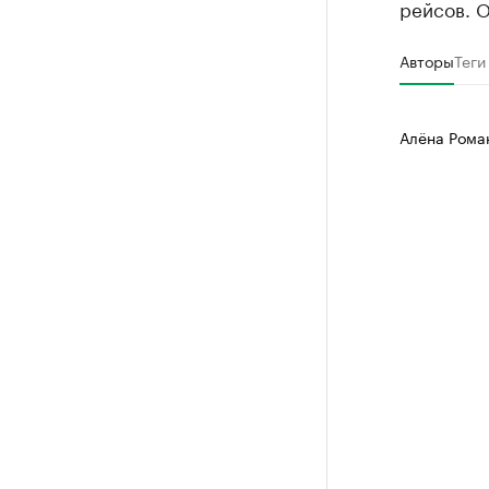
рейсов. О
Авторы
Теги
Алёна Рома