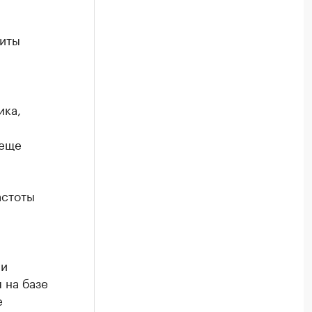
титы
ика,
 еще
астоты
ии
 на базе
е