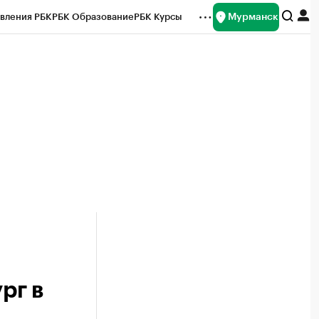
Мурманск
вления РБК
РБК Образование
РБК Курсы
рейтинги
Франшизы
Газета
ок наличной валюты
рг в