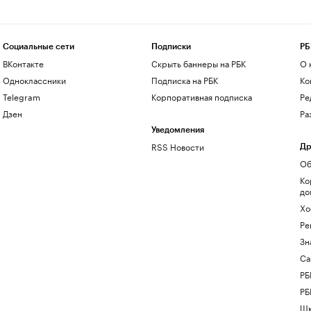
Социальные сети
Подписки
РБ
ВКонтакте
Скрыть баннеры на РБК
О 
Одноклассники
Подписка на РБК
Ко
Telegram
Корпоративная подписка
Ре
Дзен
Ра
Уведомления
RSS Новости
Др
Об
Ко
до
Хо
Ре
Зн
Са
РБ
РБ
Шк