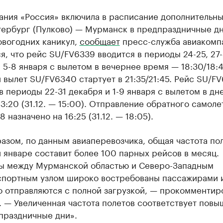
ания «Россия» включила в расписание дополнительн
тербург (Пулково) — Мурманск в предпраздничные дн
овогодних каникул,
сообщает
пресс-служба авиакомп
я, что рейс SU/FV6339 вводится в периоды 24-25, 27
 5-8 января с вылетом в вечернее время — 18:30/18:4
вылет SU/FV6340 стартует в 21:35/21:45. Рейс SU/F
в периоды 22-31 декабря и 1-9 января с вылетом в дн
3:20 (31.12. — 15:00). Отправление обратного самоле
 назначено на 16:25 (31.12. — 18:05).
азом, по данным авиаперевозчика, общая частота пол
 январе составит более 100 парных рейсов в месяц.
ы между Мурманской областью и Северо-Западным
спортным узлом широко востребованы пассажирами 
о отправляются с полной загрузкой, — прокомментир
. — Увеличенная частота полетов соответствует пов
праздничные дни».