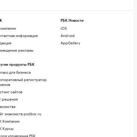
К
РБК Новости
компании
iOS
нтактная информация
Android
дакция
AppGallery
змещение рекламы
угие продукты РБК
лако для бизнеса
рпоративный регистратор
менов
стинг сайтов
г.решения
акомства
йт знакомств podbor.ru
К Компании
К Курсы
ола управления РБК