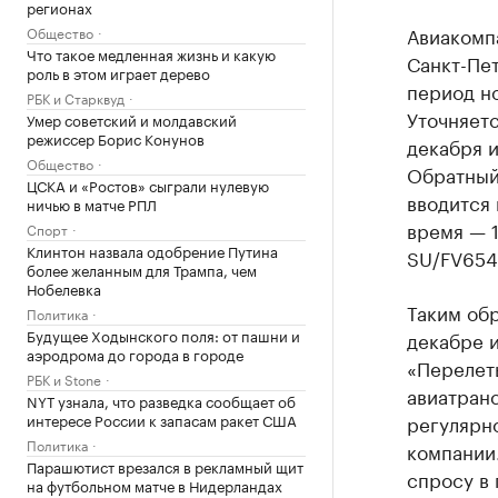
регионах
Авиакомп
Общество
Что такое медленная жизнь и какую
Санкт-Пе
роль в этом играет дерево
период н
РБК и Старквуд
Уточняетс
Умер советский и молдавский
режиссер Борис Конунов
декабря и
Общество
Обратный 
ЦСКА и «Ростов» сыграли нулевую
вводится 
ничью в матче РПЛ
время — 1
Спорт
Клинтон назвала одобрение Путина
SU/FV6548
более желанным для Трампа, чем
Нобелевка
Таким обр
Политика
Будущее Ходынского поля: от пашни и
декабре и
аэродрома до города в городе
«Перелет
РБК и Stone
авиатран
NYT узнала, что разведка сообщает об
интересе России к запасам ракет США
регулярн
Политика
компании
Парашютист врезался в рекламный щит
спросу в 
на футбольном матче в Нидерландах