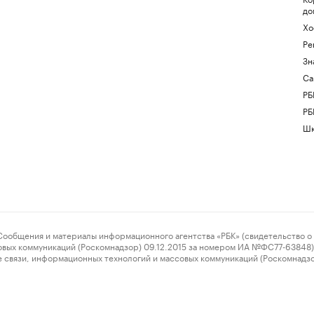
до
Хо
Ре
Зн
Са
РБ
РБ
Шк
ения и материалы информационного агентства «РБК» (свидетельство о 
овых коммуникаций (Роскомнадзор) 09.12.2015 за номером ИА №ФС77-63848) 
 связи, информационных технологий и массовых коммуникаций (Роскомнадз