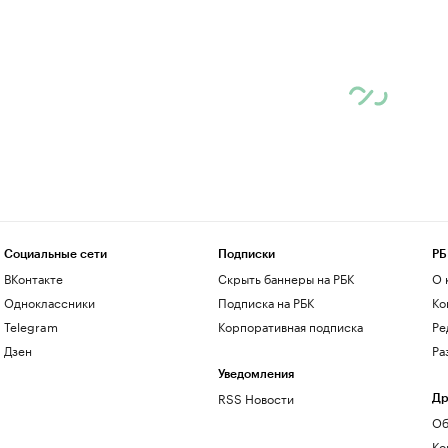
Социальные сети
Подписки
РБ
ВКонтакте
Скрыть баннеры на РБК
О 
Одноклассники
Подписка на РБК
Ко
Telegram
Корпоративная подписка
Ре
Дзен
Ра
Уведомления
RSS Новости
Др
Об
Ко