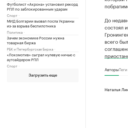
Футболист «Акрона» установил рекорд
побратим
РПЛ по заблокированным ударам
Спорт
До недав
МИД Болгарии вызвал посла Украины
из-за взрыва беспилотника
состоял и
Политика
Гронинге
Зачем экономике России нужна
всего бы
товарная биржа
соглашени
РБК и Петербургская Биржа
«Локомотив» сыграл нулевую ничью с
приостан
аутсайдером РПЛ
Спорт
Авторы
Теги
Загрузить еще
Наталья Ли