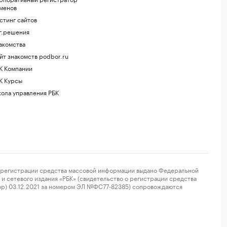
менов
стинг сайтов
г.решения
акомства
йт знакомств podbor.ru
К Компании
К Курсы
ола управления РБК
регистрации средства массовой информации выдано Федеральной
и сетевого издания «РБК» (свидетельство о регистрации средства
ор) 03.12.2021 за номером ЭЛ №ФС77-82385) сопровождаются