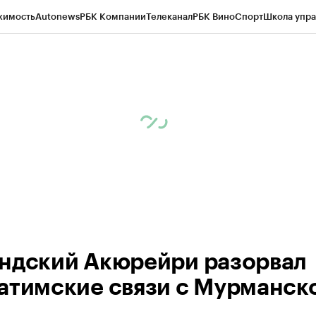
жимость
Autonews
РБК Компании
Телеканал
РБК Вино
Спорт
Школа упра
ипто
РБК Бизнес-среда
Дискуссионный клуб
Исследования
Кредитные 
рагентов
Политика
Экономика
Бизнес
Технологии и медиа
Финансы
Рын
ндский Акюрейри разорвал
атимские связи с Мурманск