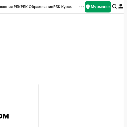
Мурманск
вления РБК
РБК Образование
РБК Курсы
рейтинги
Франшизы
Газета
ок наличной валюты
ом