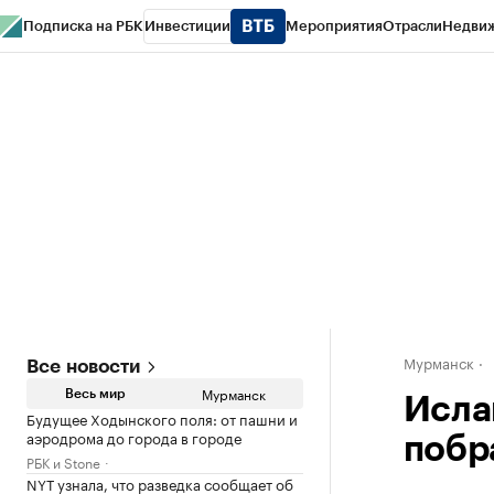
Подписка на РБК
Инвестиции
Мероприятия
Отрасли
Недви
РБК Life
Тренды
Визионеры
Национальные проекты
Город
Стиль
Кр
Спецпроекты СПб
Конференции СПб
Спецпроекты
Проверка конт
Мурманск
Все новости
Мурманск
Весь мир
Исла
Будущее Ходынского поля: от пашни и
аэродрома до города в городе
побр
РБК и Stone
NYT узнала, что разведка сообщает об