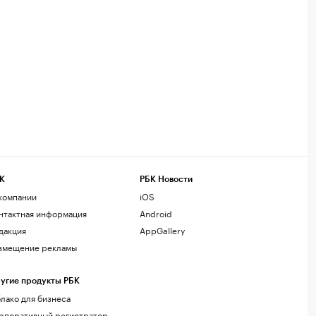
К
РБК Новости
компании
iOS
нтактная информация
Android
дакция
AppGallery
змещение рекламы
угие продукты РБК
лако для бизнеса
рпоративный регистратор