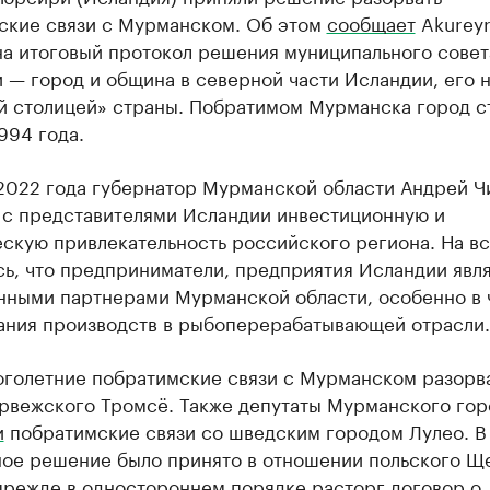
ские связи с Мурманском. Об этом
сообщает
Akureyr
на итоговый протокол решения муниципального совет
 — город и община в северной части Исландии, его 
й столицей» страны. Побратимом Мурманска город ст
994 года.
 2022 года губернатор Мурманской области Андрей Ч
с представителями Исландии инвестиционную и
ескую привлекательность российского региона. На в
сь, что предприниматели, предприятия Исландии явл
нными партнерами Мурманской области, особенно в 
ания производств в рыбоперерабатывающей отрасли.
оголетние побратимские связи с Мурманском разорв
орвежского Тромсё. Также депутаты Мурманского гор
и
побратимские связи со шведским городом Лулео. В
ное решение было принято в отношении польского Щ
прежде в одностороннем порядке
расторг
договор о