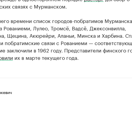
ских связях с Мурманском.
него времени список городов-побратимов Мурманск
з Рованиеми, Лулео, Тромсё, Вадсё, Джексонвилла,
на, Щецина, Акюрейри, Аланьи, Минска и Харбина. С
ли побратимские связи с Рованиеми — соответствую
е заключили в 1962 году. Представители финского г
овили
их в марте текущего года.
нкевич