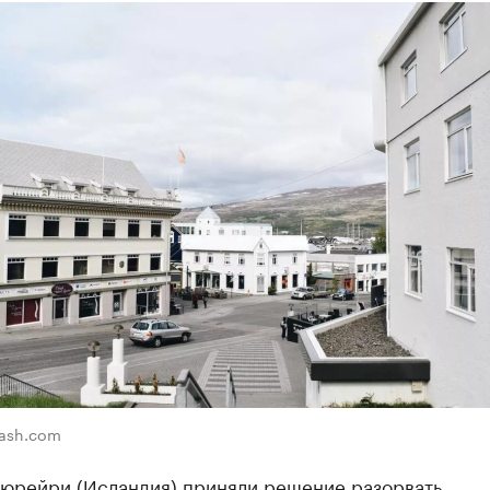
lash.com
кюрейри (Исландия) приняли решение разорвать