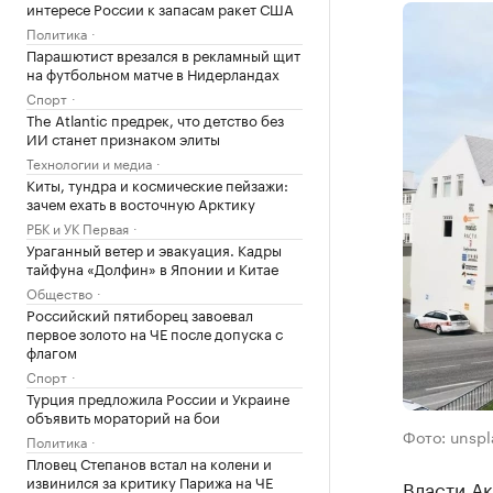
интересе России к запасам ракет США
Политика
Парашютист врезался в рекламный щит
на футбольном матче в Нидерландах
Спорт
The Atlantic предрек, что детство без
ИИ станет признаком элиты
Технологии и медиа
Киты, тундра и космические пейзажи:
зачем ехать в восточную Арктику
РБК и УК Первая
Ураганный ветер и эвакуация. Кадры
тайфуна «Долфин» в Японии и Китае
Общество
Российский пятиборец завоевал
первое золото на ЧЕ после допуска с
флагом
Спорт
Турция предложила России и Украине
объявить мораторий на бои
Фото: unsp
Политика
Пловец Степанов встал на колени и
извинился за критику Парижа на ЧЕ
Власти А