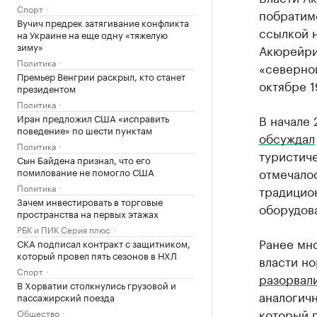
Спорт
побратим
Вучич предрек затягивание конфликта
ссылкой 
на Украине на еще одну «тяжелую
зиму»
Акюрейри
Политика
«северно
Премьер Венгрии раскрыл, кто станет
октябре 1
президентом
Политика
Иран предложил США «исправить
В начале
поведение» по шести пунктам
обсуждал
Политика
туристич
Сын Байдена признал, что его
отмечало
помилование не помогло США
Политика
традицио
Зачем инвестировать в торговые
оборудов
пространства на первых этажах
РБК и ПИК Серия плюс
Ранее мн
СКА подписал контракт с защитником,
который провел пять сезонов в НХЛ
власти н
Спорт
разорвал
В Хорватии столкнулись грузовой и
аналогич
пассажирский поезда
который 
Общество