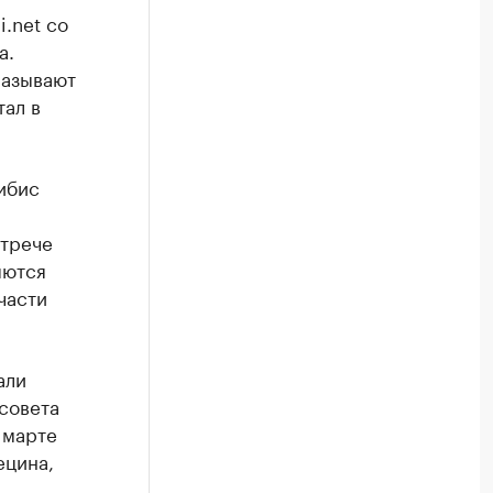
i.net со
а.
называют
ал в
ибис
стрече
яются
части
али
совета
 марте
ецина,