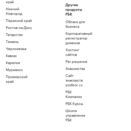
край
Другие
Нижний
продукты
Новгород
РБК
Пермский край
Облако для
бизнеса
Ростов-на-Дону
Корпоративный
Татарстан
регистратор
Тюмень
доменов
Черноземье
Хостинг
сайтов
Кавказ
Рег.решения
Карелия
Знакомства
Мурманск
Сайт
Приморский
знакомств
край
podbor.ru
РБК
Компании
РБК Курсы
Школа
управления
РБК