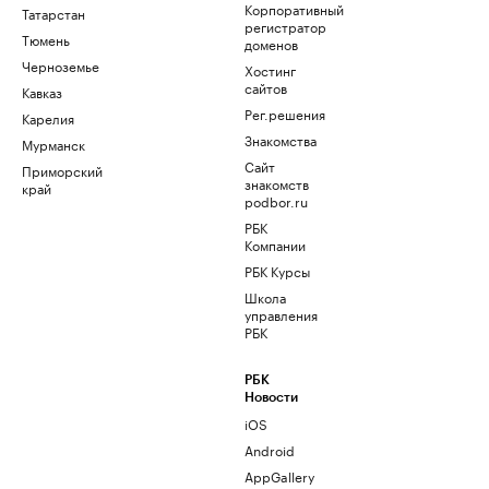
Корпоративный
Татарстан
регистратор
Тюмень
доменов
Черноземье
Хостинг
сайтов
Кавказ
Рег.решения
Карелия
Знакомства
Мурманск
Сайт
Приморский
знакомств
край
podbor.ru
РБК
Компании
РБК Курсы
Школа
управления
РБК
РБК
Новости
iOS
Android
AppGallery