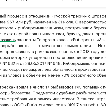
ный процесс в отношении «Русской трески» о штрафе
ее 967 млн руб. назначен на 31 июля. С вероятность
улятора к рыбопромышленникам, построившим берег
рамках первой волны инвестквот, будут удовлетворен
азались
эксперты Telegram-канала «Рыбфронт». «Зак
Росрыболовства, — отмечается в комментарии. — Ис
я предъявлены в рамках заключенных в 2018 году до
форма которых утверждена постановлениями правител
17 № 632 и от 29.05.2017 № 648. Рыбопромышленники
 договор, где закреплена обязанность производства
 из уловов в объеме не менее 70% совокупного объе
 треска»
вошла
в число 17 рыбзаводов РФ, попавших п
Росрыболовства. Предметом судебных разбирательств
ение требования в рамках инвестквот. В списке штр
зались ООО «Рыботорговая сеть» (491,7 млн руб.), АО