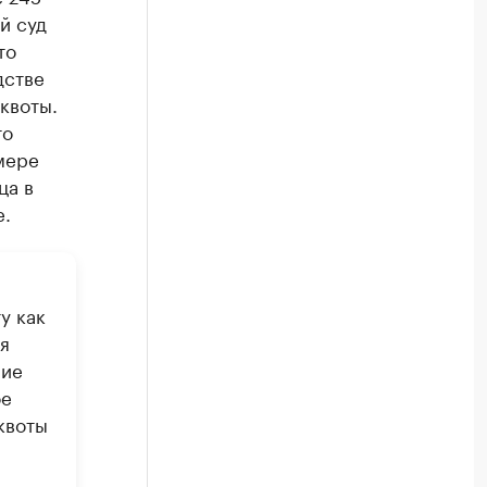
й суд
то
дстве
квоты.
то
мере
ца в
е.
у как
я
ние
ое
квоты