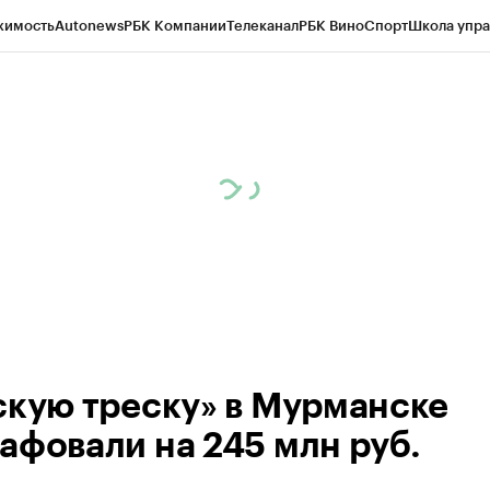
жимость
Autonews
РБК Компании
Телеканал
РБК Вино
Спорт
Школа упра
ипто
РБК Бизнес-среда
Дискуссионный клуб
Исследования
Кредитные 
рагентов
Политика
Экономика
Бизнес
Технологии и медиа
Финансы
Рын
скую треску» в Мурманске
афовали на 245 млн руб.