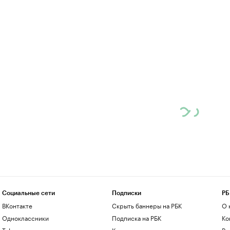
Социальные сети
Подписки
РБ
ВКонтакте
Скрыть баннеры на РБК
О 
Одноклассники
Подписка на РБК
Ко
Telegram
Корпоративная подписка
Ре