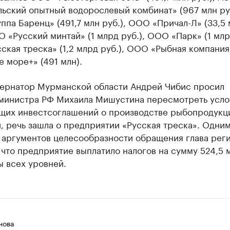
ьский опытный водорослевый комбинат» (967 млн руб
па Баренц» (491,7 млн руб.), ООО «Причал-Л» (33,5 
О «Русский минтай» (1 млрд руб.), ООО «Парк» (1 млрд
кая треска» (1,2 млрд руб.), ООО «Рыбная компания
 море+» (491 млн).
бернатор Мурманской области Андрей Чибис просил
министра РФ Михаила Мишустина пересмотреть усло
щих инвестсоглашений о производстве рыбопродукци
, речь зашла о предприятии «Русская треска». Одним
 аргументов целесообразности обращения глава рег
 что предприятие выплатило налогов на сумму 524,5 
ы всех уровней.
нова