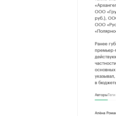
«Архангел
ООО «Груп
руб.), ОО
ООО «Русс
«Полярное
Ранее гу
премьер-
действую
частности
основных
указывал,
в бюджет
Авторы
Теги
Алёна Рома