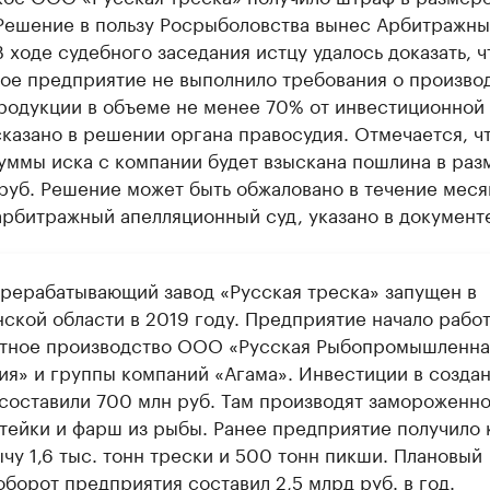
 Решение в пользу Росрыболовства вынес Арбитражны
 ходе судебного заседания истцу удалось доказать, ч
ое предприятие не выполнило требования о произво
родукции в объеме не менее 70% от инвестиционной 
казано в решении органа правосудия. Отмечается, ч
уммы иска с компании будет взыскана пошлина в раз
руб. Решение может быть обжаловано в течение меся
рбитражный апелляционный суд, указано в документ
рерабатывающий завод «Русская треска» запущен в
ской области в 2019 году. Предприятие начало работ
тное производство ООО «Русская Рыбопромышленна
ия» и группы компаний «Агама». Инвестиции в созда
 составили 700 млн руб. Там производят замороженн
стейки и фарш из рыбы. Ранее предприятие получило 
чу 1,6 тыс. тонн трески и 500 тонн пикши. Плановый
борот предприятия составил 2,5 млрд руб. в год.