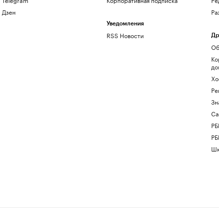
Дзен
Ра
Уведомления
RSS Новости
Др
Об
Ко
до
Хо
Ре
Зн
Са
РБ
РБ
Шк