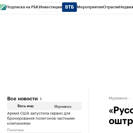
Подписка на РБК
Инвестиции
Мероприятия
Отрасли
Недви
РБК Life
Тренды
Визионеры
Национальные проекты
Город
Стиль
Кр
Спецпроекты СПб
Конференции СПб
Спецпроекты
Проверка конт
Мурманск
Все новости
Мурманск
Весь мир
«Рус
Армия США запустила сервис для
бронирования полигонов частными
оштр
компаниями
Политика