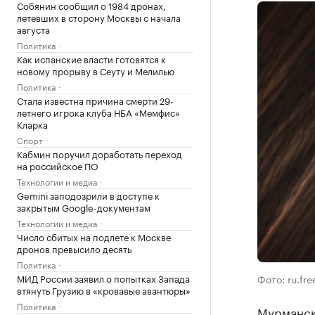
Собянин сообщил о 1984 дронах,
летевших в сторону Москвы с начала
августа
Политика
Как испанские власти готовятся к
новому прорыву в Сеуту и Мелилью
Политика
Стала известна причина смерти 29-
летнего игрока клуба НБА «Мемфис»
Кларка
Спорт
Кабмин поручил доработать переход
на российское ПО
Технологии и медиа
Gemini заподозрили в доступе к
закрытым Google-документам
Технологии и медиа
Число сбитых на подлете к Москве
дронов превысило десять
Политика
МИД России заявил о попытках Запада
Фото: ru.fr
втянуть Грузию в «кровавые авантюры»
Политика
Мурманск