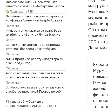
Инженер по имени Прометей. Что
млн руб.
известно о новом ИИ-стартапе Безоса
Москвы. В
Подписка на РБК
Пашинян объявил закрытой страницу
мурманск
конфликта Армении и Азербайджана
рыбной п
Политика
Об этом с
«Фламенго» отказался от трансфера
футболиста «Зенита» Луиса Энрике
помимо с
Спорт
200 тыс. 
Более 50 тыс. домов на юге Японии
Девятый а
остались без света из-за тайфуна
Общество
NASA продлило работу «Вояджера-2»
еще на один год
Рыбопе
Общество
Мурман
Axios рассказал, как Трамп оказался в
совмес
ловушке из-за войны и памятников
Компан
Политика
✍🏻 Насколько ваш авторитет зависит от
завода
атрибутов престижа? Проверьте себя
филе, 
на добы
FT узнала об «убежище от
апокалипсиса» в Аргентине для IT-
товароо