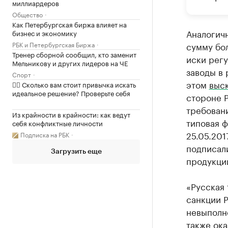
миллиардеров
Общество
Как Петербургская биржа влияет на
Аналогич
бизнес и экономику
РБК и Петербургская Биржа
сумму бол
Тренер сборной сообщил, кто заменит
иски рег
Мельникову и других лидеров на ЧЕ
заводы в 
Спорт
этом
выск
✍🏻 Сколько вам стоит привычка искать
идеальное решение? Проверьте себя
стороне 
требовани
Из крайности в крайности: как ведут
типовая 
себя конфликтные личности
25.05.20
Подписка на РБК
подписали
Загрузить еще
продукции
«Русская
санкции 
невыполн
также ока