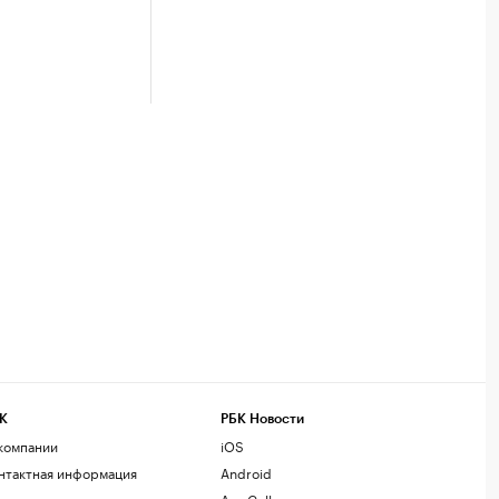
К
РБК Новости
компании
iOS
нтактная информация
Android
дакция
AppGallery