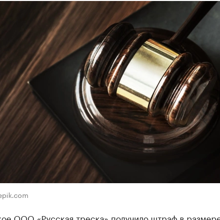
eepik.com
ое ООО «Русская треска» получило штраф в размере