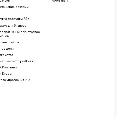
змещение рекламы
угие продукты РБК
лако для бизнеса
рпоративный регистратор
менов
стинг сайтов
г.решения
акомства
йт знакомств podbor.ru
К Компании
К Курсы
ола управления РБК