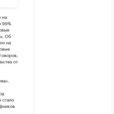
 на
ю 99%
овые
ы. Об
он на
ковые
говоров,
ьства от
ма».
од
 стало
афников