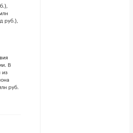
.),
млн
 руб.),
вия
и. В
 из
иона
млн руб.