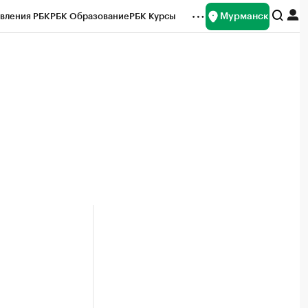
Мурманск
вления РБК
РБК Образование
РБК Курсы
рейтинги
Франшизы
Газета
ок наличной валюты