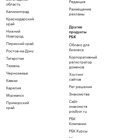
Редакция
область
Размещение
Калининград
рекламы
Краснодарский
край
Другие
Нижний
продукты
Новгород
РБК
Пермский край
Облако для
бизнеса
Ростов-на-Дону
Корпоративный
Татарстан
регистратор
Тюмень
доменов
Черноземье
Хостинг
сайтов
Кавказ
Рег.решения
Карелия
Знакомства
Мурманск
Сайт
Приморский
знакомств
край
podbor.ru
РБК
Компании
РБК Курсы
Школа