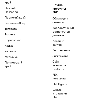
край
Другие
Нижний
продукты
Новгород
РБК
Пермский край
Облако для
бизнеса
Ростов-на-Дону
Корпоративный
Татарстан
регистратор
Тюмень
доменов
Черноземье
Хостинг
сайтов
Кавказ
Рег.решения
Карелия
Знакомства
Мурманск
Сайт
Приморский
знакомств
край
podbor.ru
РБК
Компании
РБК Курсы
Школа
управления
РБК