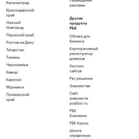
Калининград
рекламы
Краснодарский
край
Другие
Нижний
продукты
Новгород
РБК
Пермский край
Облако для
бизнеса
Ростов-на-Дону
Корпоративный
Татарстан
регистратор
Тюмень
доменов
Черноземье
Хостинг
сайтов
Кавказ
Рег.решения
Карелия
Знакомства
Мурманск
Сайт
Приморский
знакомств
край
podbor.ru
РБК
Компании
РБК Курсы
Школа
управления