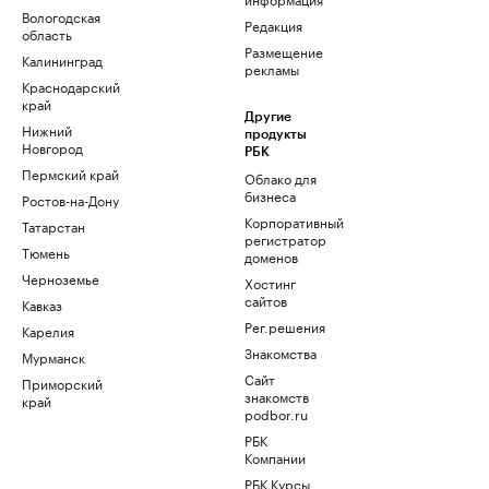
Вологодская
Редакция
область
Размещение
Калининград
рекламы
Краснодарский
край
Другие
Нижний
продукты
Новгород
РБК
Пермский край
Облако для
бизнеса
Ростов-на-Дону
Корпоративный
Татарстан
регистратор
Тюмень
доменов
Черноземье
Хостинг
сайтов
Кавказ
Рег.решения
Карелия
Знакомства
Мурманск
Сайт
Приморский
знакомств
край
podbor.ru
РБК
Компании
РБК Курсы