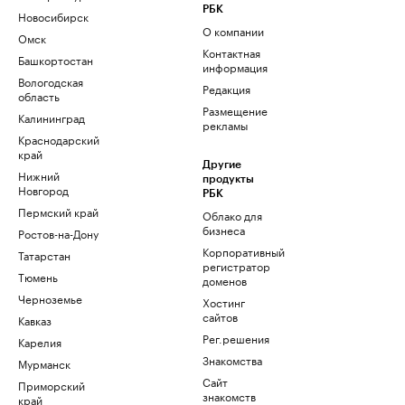
РБК
Новосибирск
О компании
Омск
Контактная
Башкортостан
информация
Вологодская
Редакция
область
Размещение
Калининград
рекламы
Краснодарский
край
Другие
Нижний
продукты
Новгород
РБК
Пермский край
Облако для
бизнеса
Ростов-на-Дону
Корпоративный
Татарстан
регистратор
Тюмень
доменов
Черноземье
Хостинг
сайтов
Кавказ
Рег.решения
Карелия
Знакомства
Мурманск
Сайт
Приморский
знакомств
край