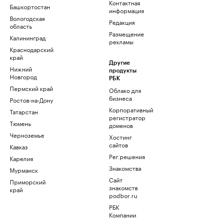
Контактная
Башкортостан
информация
Вологодская
Редакция
область
Размещение
Калининград
рекламы
Краснодарский
край
Другие
Нижний
продукты
Новгород
РБК
Пермский край
Облако для
бизнеса
Ростов-на-Дону
Корпоративный
Татарстан
регистратор
Тюмень
доменов
Черноземье
Хостинг
сайтов
Кавказ
Рег.решения
Карелия
Знакомства
Мурманск
Сайт
Приморский
знакомств
край
podbor.ru
РБК
Компании