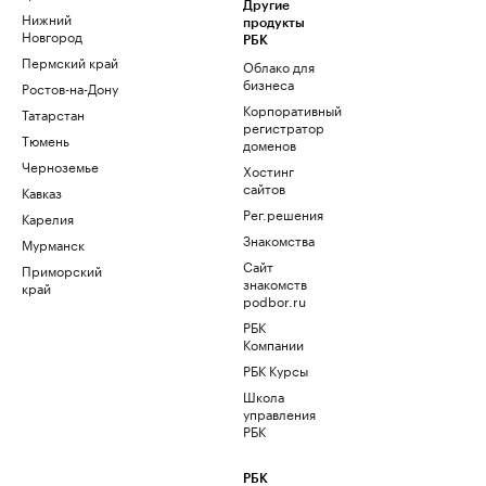
Другие
Нижний
продукты
Новгород
РБК
Пермский край
Облако для
бизнеса
Ростов-на-Дону
Корпоративный
Татарстан
регистратор
Тюмень
доменов
Черноземье
Хостинг
сайтов
Кавказ
Рег.решения
Карелия
Знакомства
Мурманск
Сайт
Приморский
знакомств
край
podbor.ru
РБК
Компании
РБК Курсы
Школа
управления
РБК
РБК