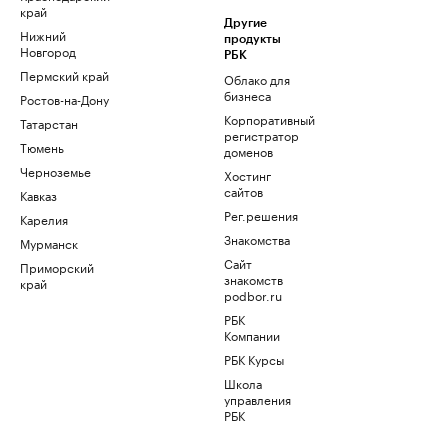
край
Другие
Нижний
продукты
Новгород
РБК
Пермский край
Облако для
бизнеса
Ростов-на-Дону
Корпоративный
Татарстан
регистратор
Тюмень
доменов
Черноземье
Хостинг
сайтов
Кавказ
Рег.решения
Карелия
Знакомства
Мурманск
Сайт
Приморский
знакомств
край
podbor.ru
РБК
Компании
РБК Курсы
Школа
управления
РБК