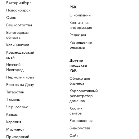
Екатеринбург
РБК
Новосибирск
О компании
Омск
Контактная
Башкортостан
информация
Вологодская
Редакция
область
Размещение
Калининград
рекламы
Краснодарский
край
Другие
Нижний
продукты
Новгород
РБК
Пермский край
Облако для
бизнеса
Ростов-на-Дону
Корпоративный
Татарстан
регистратор
Тюмень
доменов
Черноземье
Хостинг
сайтов
Кавказ
Рег.решения
Карелия
Знакомства
Мурманск
Сайт
Приморский