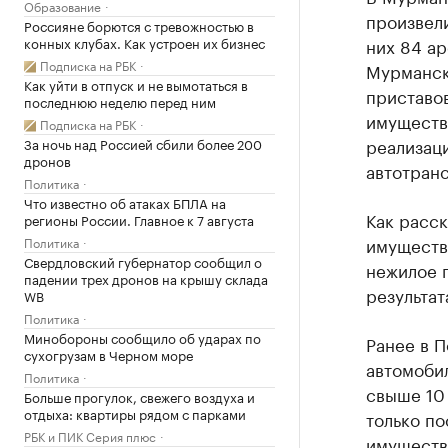
Образование
произвели
Россияне борются с тревожностью в
конных клубах. Как устроен их бизнес
них 84 ар
Подписка на РБК
Мурманск
Как уйти в отпуск и не вымотаться в
приставов
последнюю неделю перед ним
имуществ
Подписка на РБК
реализаци
За ночь над Россией сбили более 200
дронов
автотран
Политика
Что известно об атаках БПЛА на
Как расс
регионы России. Главное к 7 августа
имущество
Политика
Свердловский губернатор сообщил о
нежилое 
падении трех дронов на крышу склада
результат
WB
Политика
Минобороны сообщило об ударах по
Ранее в П
сухогрузам в Черном море
автомоби
Политика
свыше 10 
Больше прогулок, свежего воздуха и
отдыха: квартиры рядом с парками
только по
РБК и ПИК Серия плюс
имуществ