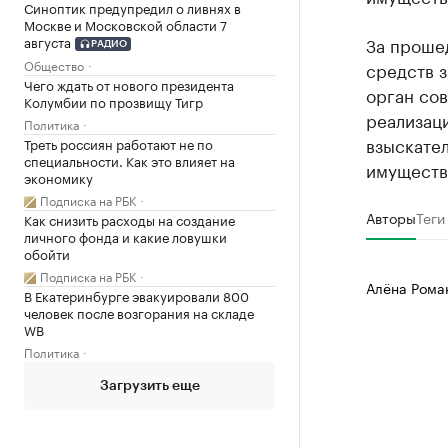
Синоптик предупредил о ливнях в
Москве и Московской области 7
августа
За проше
РАДИО
Общество
средств з
Чего ждать от нового президента
орган сов
Колумбии по прозвищу Тигр
реализаци
Политика
взыскате
Треть россиян работают не по
специальности. Как это влияет на
имуществ
экономику
Подписка на РБК
Авторы
Теги
Как снизить расходы на создание
личного фонда и какие ловушки
обойти
Подписка на РБК
Алёна Рома
В Екатеринбурге эвакуировали 800
человек после возгорания на складе
WB
Политика
Загрузить еще