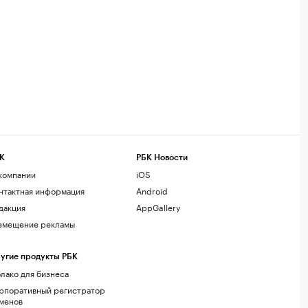
К
РБК Новости
компании
iOS
нтактная информация
Android
дакция
AppGallery
змещение рекламы
угие продукты РБК
лако для бизнеса
рпоративный регистратор
менов