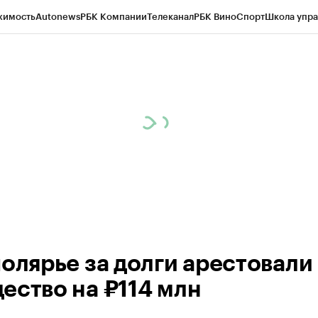
жимость
Autonews
РБК Компании
Телеканал
РБК Вино
Спорт
Школа упра
ипто
РБК Бизнес-среда
Дискуссионный клуб
Исследования
Кредитные 
рагентов
Политика
Экономика
Бизнес
Технологии и медиа
Финансы
Рын
полярье за долги арестовали
ество на ₽114 млн