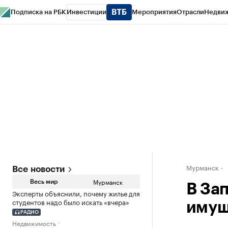
Подписка на РБК
Инвестиции
Мероприятия
Отрасли
Недви
РБК Life
Тренды
Визионеры
Национальные проекты
Город
Стиль
Кр
Спецпроекты СПб
Конференции СПб
Спецпроекты
Проверка конт
Мурманск
Все новости
Мурманск
Весь мир
В За
Эксперты объяснили, почему жилье для
студентов надо было искать «вчера»
имущ
РАДИО
Недвижимость