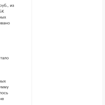
уб., из
БК
ных
овано
стало
вых
умму
лось
че