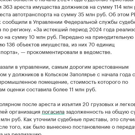
 363 ареста имущества должников на сумму 114 млн р
еста автотранспорта на сумму 35 млн руб. Об этом Р
 сообщили в Управлении Федеральной службы судеб
 по региону. «За истекший период 2024 года реализ
о на сумму 10 млн руб. Передано на принудительную
ю 136 объектов имущества, из них 70 единиц
спорта», — прокомментировали в ведомстве.
казали в управлении, самым дорогим арестованным
м у должников в Кольском Заполярье с начала года 
промышленное помещение, стоимость которого по
ам оценки составила более 11 млн руб.
олярном после ареста и изъятия 20 грузовых и легко
лей организация
погасила
задолженность на общую с
млн руб. Как уточнили судебные приставы, это случи
сле того, как было вынесено постановление о переда
а на реализацию.