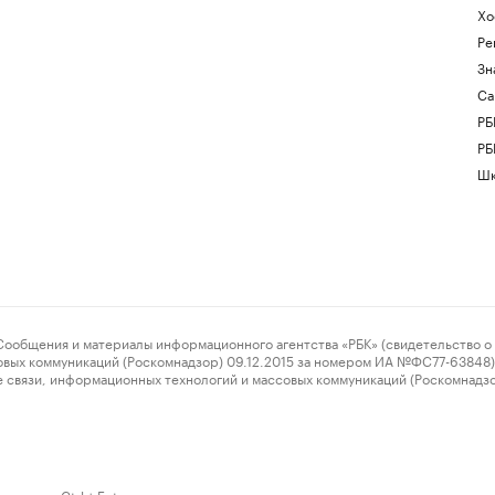
Хо
Ре
Зн
Са
РБ
РБ
Шк
ения и материалы информационного агентства «РБК» (свидетельство о 
овых коммуникаций (Роскомнадзор) 09.12.2015 за номером ИА №ФС77-63848) 
 связи, информационных технологий и массовых коммуникаций (Роскомнадз
нажмите Ctrl + Enter