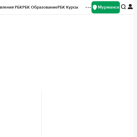
Мурманск
вления РБК
РБК Образование
РБК Курсы
рейтинги
Франшизы
Газета
ок наличной валюты