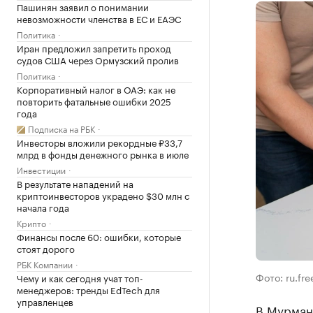
Пашинян заявил о понимании
невозможности членства в ЕС и ЕАЭС
Политика
Иран предложил запретить проход
судов США через Ормузский пролив
Политика
Корпоративный налог в ОАЭ: как не
повторить фатальные ошибки 2025
года
Подписка на РБК
Инвесторы вложили рекордные ₽33,7
млрд в фонды денежного рынка в июле
Инвестиции
В результате нападений на
криптоинвесторов украдено $30 млн с
начала года
Крипто
Финансы после 60: ошибки, которые
стоят дорого
РБК Компании
Фото: ru.fr
Чему и как сегодня учат топ-
менеджеров: тренды EdTech для
управленцев
В Мурман