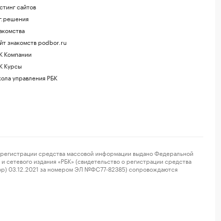
стинг сайтов
г.решения
акомства
йт знакомств podbor.ru
К Компании
К Курсы
ола управления РБК
регистрации средства массовой информации выдано Федеральной
и сетевого издания «РБК» (свидетельство о регистрации средства
ор) 03.12.2021 за номером ЭЛ №ФС77-82385) сопровождаются