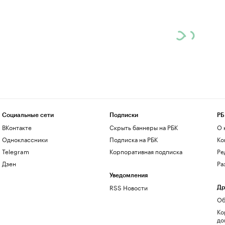
Социальные сети
Подписки
РБ
ВКонтакте
Скрыть баннеры на РБК
О 
Одноклассники
Подписка на РБК
Ко
Telegram
Корпоративная подписка
Ре
Дзен
Ра
Уведомления
RSS Новости
Др
Об
Ко
до