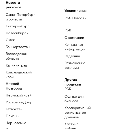
Новости
регионов
Уведомления
Санкт-Петербург
RSS Новости
и область
Екатеринбург
РБК
Новосибирск
О компании
Омск
Контактная
Башкортостан
информация
Вологодская
Редакция
область
Размещение
Калининград
рекламы
Краснодарский
край
Другие
Нижний
продукты
Новгород
РБК
Пермский край
Облако для
бизнеса
Ростов-на-Дону
Корпоративный
Татарстан
регистратор
Тюмень
доменов
Черноземье
Хостинг
сайтов