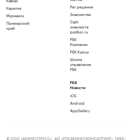
Кавказ
Рег.решения
Карелия
Знакомства
Мурманск
Сайт
Приморский
знакомств
край
podbor.ru
РБК
Компании
РБК Курсы
Школа
управления
РБК
РБК
Новости
iOS
Android
AppGallery
© ООО «БИЗНЕСПРЕСС», АО «РОСБИЗНЕСКОНСАЛТИНГ», 1995–