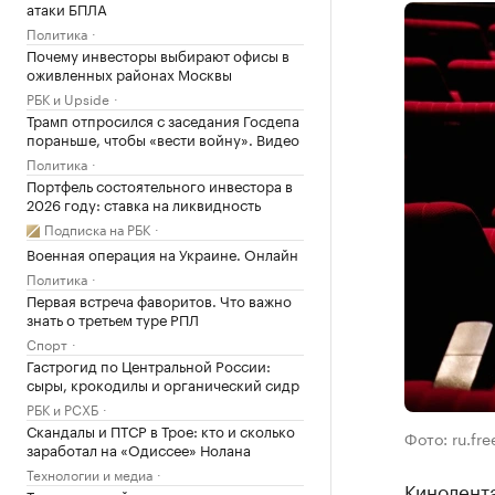
атаки БПЛА
Политика
Почему инвесторы выбирают офисы в
оживленных районах Москвы
РБК и Upside
Трамп отпросился с заседания Госдепа
пораньше, чтобы «вести войну». Видео
Политика
Портфель состоятельного инвестора в
2026 году: ставка на ликвидность
Подписка на РБК
Военная операция на Украине. Онлайн
Политика
Первая встреча фаворитов. Что важно
знать о третьем туре РПЛ
Спорт
Гастрогид по Центральной России:
сыры, крокодилы и органический сидр
РБК и РСХБ
Скандалы и ПТСР в Трое: кто и сколько
Фото: ru.fr
заработал на «Одиссее» Нолана
Технологии и медиа
Кинолент