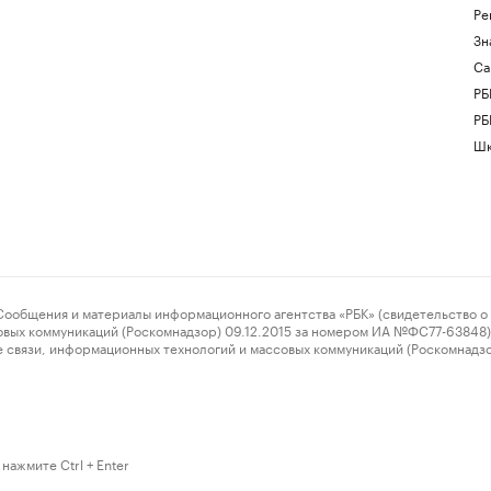
Ре
Зн
Са
РБ
РБ
Шк
ения и материалы информационного агентства «РБК» (свидетельство о 
овых коммуникаций (Роскомнадзор) 09.12.2015 за номером ИА №ФС77-63848) 
 связи, информационных технологий и массовых коммуникаций (Роскомнадз
нажмите Ctrl + Enter