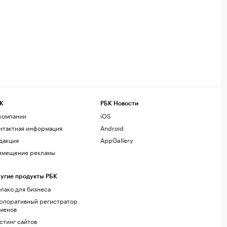
К
РБК Новости
компании
iOS
нтактная информация
Android
дакция
AppGallery
змещение рекламы
угие продукты РБК
лако для бизнеса
рпоративный регистратор
менов
стинг сайтов