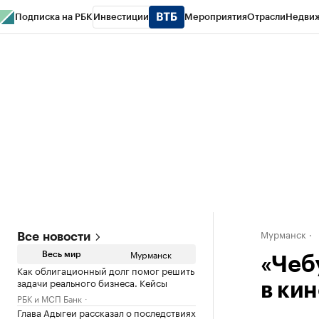
Подписка на РБК
Инвестиции
Мероприятия
Отрасли
Недви
РБК Life
Тренды
Визионеры
Национальные проекты
Город
Стиль
Кр
Спецпроекты СПб
Конференции СПб
Спецпроекты
Проверка конт
Мурманск
Все новости
Мурманск
Весь мир
«Чеб
Как облигационный долг помог решить
задачи реального бизнеса. Кейсы
в ки
РБК и МСП Банк
Глава Адыгеи рассказал о последствиях