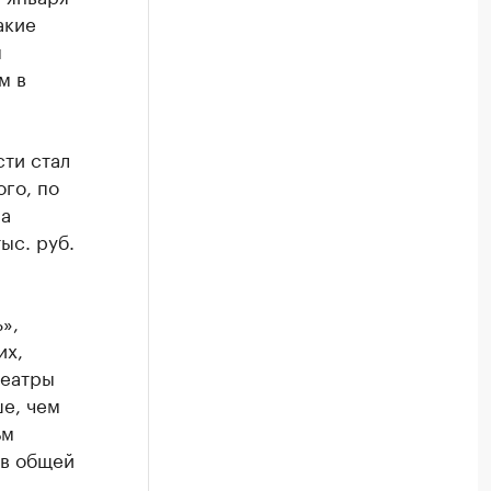
акие
я
м в
ти стал
ого, по
ма
ыс. руб.
»,
их,
театры
ше, чем
ьм
в общей