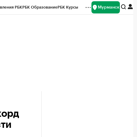
Мурманск
вления РБК
РБК Образование
РБК Курсы
рейтинги
Франшизы
Газета
ок наличной валюты
корд
сти