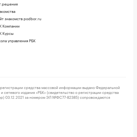
г.решения
акомства
йт знакомств podbor.ru
К Компании
К Курсы
ола управления РБК
регистрации средства массовой информации выдано Федеральной
и сетевого издания «РБК» (свидетельство о регистрации средства
ор) 03.12.2021 за номером ЭЛ №ФС77-82385) сопровождаются