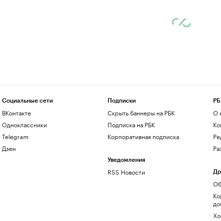
Социальные сети
Подписки
РБ
ВКонтакте
Скрыть баннеры на РБК
О 
Одноклассники
Подписка на РБК
Ко
Telegram
Корпоративная подписка
Ре
Дзен
Ра
Уведомления
RSS Новости
Др
Об
Ко
до
Хо