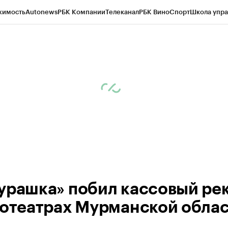
жимость
Autonews
РБК Компании
Телеканал
РБК Вино
Спорт
Школа упра
ипто
РБК Бизнес-среда
Дискуссионный клуб
Исследования
Кредитные 
рагентов
Политика
Экономика
Бизнес
Технологии и медиа
Финансы
Рын
урашка» побил кассовый ре
нотеатрах Мурманской обла