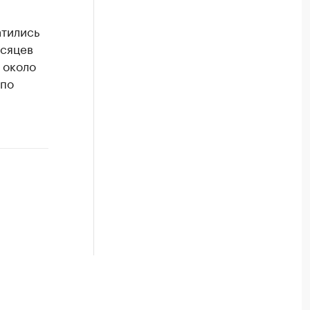
атились
есяцев
 около
 по