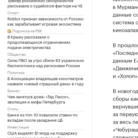
Тренер российских синхронисток
рассказала о судейском факторе на ЧЕ
в Мурманс
Спорт
данные с
Roblox признал зависимость от России:
система с
как зарабатывает игровая экосистема
кинозалах
Подписка на РБК
В Крыму рассказали о
продолжающихся ограничениях
В прошло
подачи электричества
«Последни
Общество
данным Е
Силы ПВО за утро сбили 83 украинских
беспилотника над регионами России
«Движение
Политика
и «Холоп»
В Ассоциации владельцев кинотеатров
назвали «самый страшный день» в году
В новогод
Бизнес
Чем заняться дома: «Тед Лассо»,
сборы ки
эволюция и мифы Петербурга
вернувши
Стиль
за первую
Банки из топ-10 повысили ставки по
вкладам после заседания ЦБ
за весь п
Инвестиции
«Чебураш
США выделят $1 млрд на поддержку
сложности
нового президента Колумбии