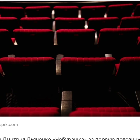
eepik.com
а Дмитрия Дьяченко «Чебурашка» за первую половину