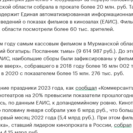
кой области собрала в прокате более 20 млн. руб. Т
одержит Единая автоматизированная информационна
ведений о показах фильмов в кинозалах (ЕАИС). Филь
 области посмотрели более 60 тыс. зрителей.
м году самым кассовым фильмом в Мурманской облас
й богатырь: Посланник тьмы» (9 614 987 руб.). До эт
АИС, наибольшие сборы были зафиксированы у филь
 вверх», собравшего в 2018 году более 16 млн 002 т
 в 2020 с показателем более 15 млн. 276 тыс. руб.
ние праздники 2023 года, как
сообщал
«Коммерсантъ
нотеатров на 20% превысили показатели прошлогодн
сь, по данным ЕАИС, к допандемийному ровню. Кино
 половину января собрали уже 6 млрд руб., что боль
ервый месяц 2022 года (5,4 млрд руб.). При этом фил
ка», ставший лидером кинопроката в России,
собрал
 4,15 млрд руб.