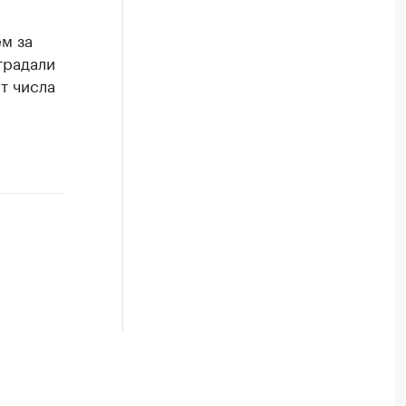
ем за
традали
т числа