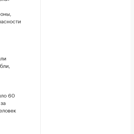
роны,
пасности
или
бли,
шло 60
 за
еловек