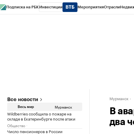
Подписка на РБК
Инвестиции
Мероприятия
Отрасли
Недви
РБК Life
Тренды
Визионеры
Национальные проекты
Город
Стиль
Кр
Спецпроекты СПб
Конференции СПб
Спецпроекты
Проверка конт
Мурманск
Все новости
Мурманск
Весь мир
В ав
Wildberries сообщила о пожаре на
складе в Екатеринбурге после атаки
два 
Общество
Число пенсионеров в России