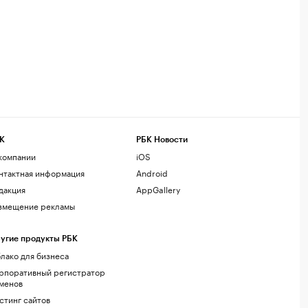
К
РБК Новости
компании
iOS
нтактная информация
Android
дакция
AppGallery
змещение рекламы
угие продукты РБК
лако для бизнеса
рпоративный регистратор
менов
стинг сайтов