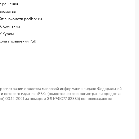
г.решения
акомства
йт знакомств podbor.ru
К Компании
К Курсы
ола управления РБК
регистрации средства массовой информации выдано Федеральной
и сетевого издания «РБК» (свидетельство о регистрации средства
ор) 03.12.2021 за номером ЭЛ №ФС77-82385) сопровождаются