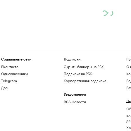
Социальные сети
Подписки
РБ
ВКонтакте
Скрыть баннеры на РБК
О 
Одноклассники
Подписка на РБК
Ко
Telegram
Корпоративная подписка
Ре
Дзен
Ра
Уведомления
RSS Новости
Др
Об
Ко
до
Хо