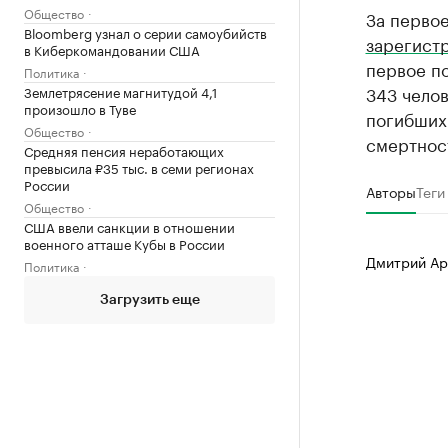
Общество
За первое
Bloomberg узнал о серии самоубийств
зарегист
в Киберкомандовании США
первое по
Политика
343 челов
Землетрясение магнитудой 4,1
произошло в Туве
погибших
Общество
смертност
Средняя пенсия неработающих
превысила ₽35 тыс. в семи регионах
России
Авторы
Теги
Общество
США ввели санкции в отношении
военного атташе Кубы в России
Дмитрий Ар
Политика
Загрузить еще