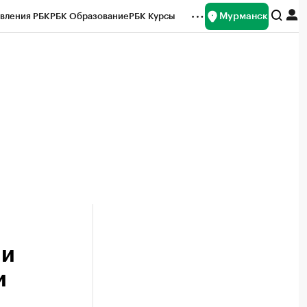
Мурманск
вления РБК
РБК Образование
РБК Курсы
рейтинги
Франшизы
Газета
ок наличной валюты
ли
и