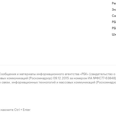
Ре
Зн
Са
РБ
РБ
Шк
ения и материалы информационного агентства «РБК» (свидетельство о 
овых коммуникаций (Роскомнадзор) 09.12.2015 за номером ИА №ФС77-63848) 
 связи, информационных технологий и массовых коммуникаций (Роскомнадз
нажмите Ctrl + Enter