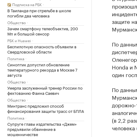
Подписка на РБК
произошл
В Таиланде при стрельбе в школе
инцидент
погибли два человека
защите н
Общество
Мурманск
Зачем смартфону телеобъектив, 200
Мп и большой сенсор
РБК и Huawei
По данным
Беспилотную опасность объявили в
диспетче
Свердловской области
Оленегор
Политика
Синоптик допустил обновление
Honda и N
температурного рекорда в Москве 7
один гос
августа
Общество
Умерла заслуженный тренер России по
По данны
фехтованию Фаина Саевич
Мурманск
Общество
дорожно-т
Минтранс предложил способ
финансирования защиты трасс от БПЛА
аналогичн
Политика
(в 2,2 ра
Супруге главы издательства «Джем»
человека 
предъявили обвинение в
мошенничестве