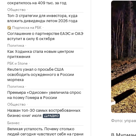
сократилось на 409 тыс. за год
Общество
Топ-3 стратегии для инвестора, куда
вложить дивиденды летом 2026 года
Подписка на РБК
Соглашение о партнерстве ЕАЭС и ОАЭ
вступит в силу 6 октября
Политика
Как Ходынка стала новым центром
притяжения
РБК и Stone
Reuters узнал о просьбе США
освободить осужденного в России
морпеха
Политика
Премьера «Одиссеи» увеличила спрос
на поэму Гомера в России
Общество
Назван топ-30 самых востребованных
бизнес-книг июля
РАДИО
Фото: упра
Бизнес
Великая усталость. Почему столько
людей сегодня чувствуют себя на грани
В Мурманс