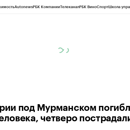
жимость
Autonews
РБК Компании
Телеканал
РБК Вино
Спорт
Школа упра
ипто
РБК Бизнес-среда
Дискуссионный клуб
Исследования
Кредитные 
рагентов
Политика
Экономика
Бизнес
Технологии и медиа
Финансы
Рын
арии под Мурманском погиб
человека, четверо пострадал