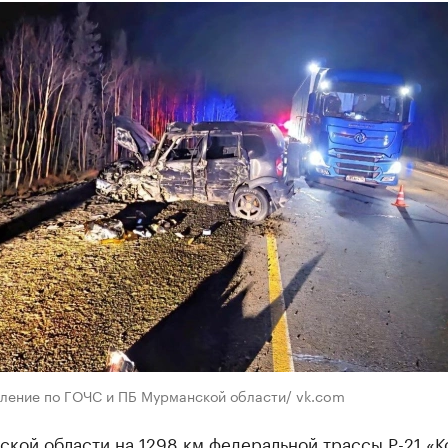
вление по ГОЧС и ПБ Мурманской области/ vk.com
кой области на 1298 км федеральной трассы Р-21 «К