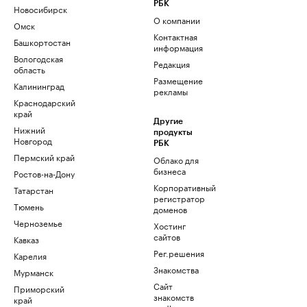
РБК
Новосибирск
О компании
Омск
Контактная
Башкортостан
информация
Вологодская
Редакция
область
Размещение
Калининград
рекламы
Краснодарский
край
Другие
Нижний
продукты
Новгород
РБК
Пермский край
Облако для
бизнеса
Ростов-на-Дону
Корпоративный
Татарстан
регистратор
Тюмень
доменов
Черноземье
Хостинг
сайтов
Кавказ
Рег.решения
Карелия
Знакомства
Мурманск
Сайт
Приморский
знакомств
край