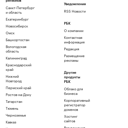
регионов
Уведомления
Санкт-Петербург
RSS Новости
и область
Екатеринбург
РБК
Новосибирск
О компании
Омск
Контактная
Башкортостан
информация
Вологодская
Редакция
область
Размещение
Калининград
рекламы
Краснодарский
край
Другие
Нижний
продукты
Новгород
РБК
Пермский край
Облако для
бизнеса
Ростов-на-Дону
Корпоративный
Татарстан
регистратор
Тюмень
доменов
Черноземье
Хостинг
сайтов
Кавказ
Рег.решения