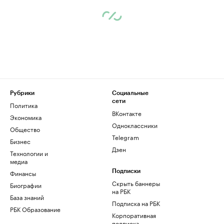
Рубрики
Социальные
сети
Политика
ВКонтакте
Экономика
Одноклассники
Общество
Telegram
Бизнес
Дзен
Технологии и
медиа
Финансы
Подписки
Скрыть баннеры
Биографии
на РБК
База знаний
Подписка на РБК
РБК Образование
Корпоративная
подписка