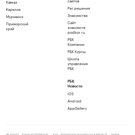
сайтов
Кавказ
Рег.решения
Карелия
Знакомства
Мурманск
Сайт
Приморский
знакомств
край
podbor.ru
РБК
Компании
РБК Курсы
Школа
управления
РБК
РБК
Новости
iOS
Android
AppGallery
© ООО «БИЗНЕСПРЕСС», АО «РОСБИЗНЕСКОНСАЛТИНГ», 1995–