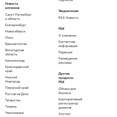
Новости
регионов
Уведомления
Санкт-Петербург
RSS Новости
и область
Екатеринбург
РБК
Новосибирск
О компании
Омск
Контактная
Башкортостан
информация
Вологодская
Редакция
область
Размещение
Калининград
рекламы
Краснодарский
край
Другие
Нижний
продукты
Новгород
РБК
Пермский край
Облако для
бизнеса
Ростов-на-Дону
Корпоративный
Татарстан
регистратор
Тюмень
доменов
Черноземье
Хостинг