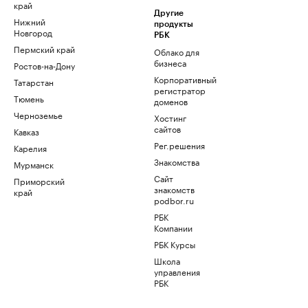
край
Другие
Нижний
продукты
Новгород
РБК
Пермский край
Облако для
бизнеса
Ростов-на-Дону
Корпоративный
Татарстан
регистратор
Тюмень
доменов
Черноземье
Хостинг
сайтов
Кавказ
Рег.решения
Карелия
Знакомства
Мурманск
Сайт
Приморский
знакомств
край
podbor.ru
РБК
Компании
РБК Курсы
Школа
управления
РБК