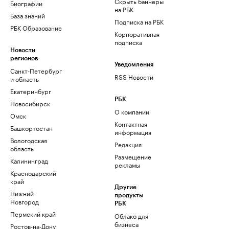
Скрыть баннеры
Биографии
на РБК
База знаний
Подписка на РБК
РБК Образование
Корпоративная
подписка
Новости
регионов
Уведомления
Санкт-Петербург
RSS Новости
и область
Екатеринбург
РБК
Новосибирск
О компании
Омск
Контактная
Башкортостан
информация
Вологодская
Редакция
область
Размещение
Калининград
рекламы
Краснодарский
край
Другие
Нижний
продукты
Новгород
РБК
Пермский край
Облако для
бизнеса
Ростов-на-Дону