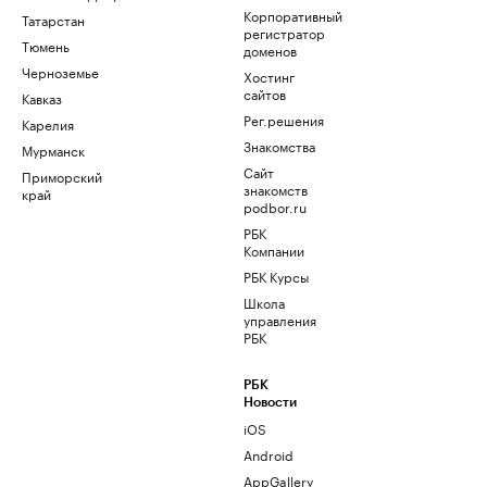
Корпоративный
Татарстан
регистратор
Тюмень
доменов
Черноземье
Хостинг
сайтов
Кавказ
Рег.решения
Карелия
Знакомства
Мурманск
Сайт
Приморский
знакомств
край
podbor.ru
РБК
Компании
РБК Курсы
Школа
управления
РБК
РБК
Новости
iOS
Android
AppGallery