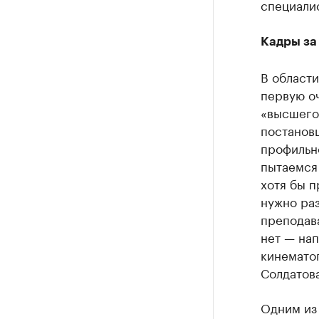
специалис
Кадры за
В област
первую оч
«высшего
постановщ
профильно
пытаемся
хотя бы п
нужно раз
преподава
нет — нап
кинематог
Солдатова
Одним из