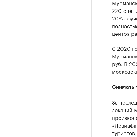
Мурманск
220 спец
20% обуч
полностью
центра ра
С 2020 го
Мурманско
руб. В 20
московск
Снимать м
За после
локаций 
производ
«Левиафан
туристов,