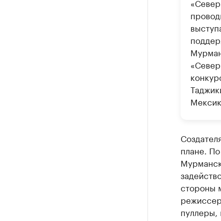
«Север
провод
выступ
поддер
Мурман
«Север
конкурс
Таджик
Мексик
Создател
плане. П
Мурманск
задейство
стороны 
режиссер
пуллеры, 