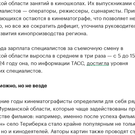
ой области занятий в киношколах. Их выпускниками 
иалистов — операторы, режиссеры, сценаристы. Пр
ающихся остаются в кинематографе, что позволяет н
, но все же сократить дефицит, уточнила руководите
звития кинопроизводства региона.
да зарплата специалистов за съемочную смену в
й области выросла в среднем в три раза — с 5 до 15
24 году она, по информации ТАСС,
достигла
уровня
их специалистов.
ожно, но не везде
дние годы кинематографисты определили для себя ря
Мурманской области, которые чаще задействованы п
стве фильмов: например, именно после успеха фильм
» село Териберка стало крайне популярным не тольк
 но и кинодеятелей. Авторы картин также проводят с