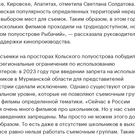
, Кировске, Апатитах, отметила Светлана Солдатова
ческая популярность определенных территорий нере
 выбором мест для съемок. Таким образом, в этом го
ескольких фильмов проходили на труднодоступном, н
ом полуострове Рыбачий», — рассказала руководител
оддержки кинопроизводства.
съемки на просторах Кольского полуострова побудил
региональные ограничения по использованию
теров: в 2023 году при введении запрета на использ
ников в Мурманской области для представителей
стрии сделали исключение. Однако существуют огра
альном уровне, которые не позволяют съемочным гр
 фильмы определенной тематики. «Сейчас в России
 очень много фильмов про школьников. Но у нас съе
заведениях запрещены. Мы просто не можем этого до
бразом. То есть даже в отсутствие школьников в вых
все равно нельзя работать съемочным группам. Такие