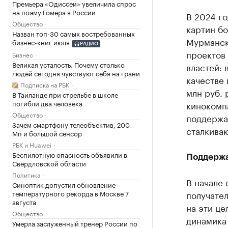
Премьера «Одиссеи» увеличила спрос
на поэму Гомера в России
В 2024 го
Общество
картин б
Назван топ-30 самых востребованных
Мурманск
бизнес-книг июля
РАДИО
проектов
Бизнес
Великая усталость. Почему столько
властей: 
людей сегодня чувствуют себя на грани
качестве
Подписка на РБК
млн руб. 
В Таиланде при стрельбе в школе
погибли два человека
кинокомп
Общество
поддержа
Зачем смартфону телеобъектив, 200
сталкиваю
Мп и большой сенсор
РБК и Huawei
Беспилотную опасность объявили в
Поддержа
Свердловской области
Политика
В начале 
Синоптик допустил обновление
температурного рекорда в Москве 7
получате
августа
на эти це
Общество
динамика 
Умерла заслуженный тренер России по