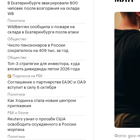
В Екатеринбурге эвакуировали 800
человек после возгорания на складе
WB
Политика
Wildberries сообщила о пожаре на
складе в Екатеринбурге после атаки
Общество
Число пенсионеров в России
сократилось на 409 тыс. за год
Общество
Топ-3 стратегии для инвестора, куда
вложить дивиденды летом 2026 года
Подписка на РБК
Соглашение о партнерстве ЕАЭС и ОАЭ
вступит в силу 6 октября
Политика
Как Ходынка стала новым центром
притяжения
РБК и Stone
Reuters узнал о просьбе США
освободить осужденного в России
морпеха
Фото: gov-
Политика