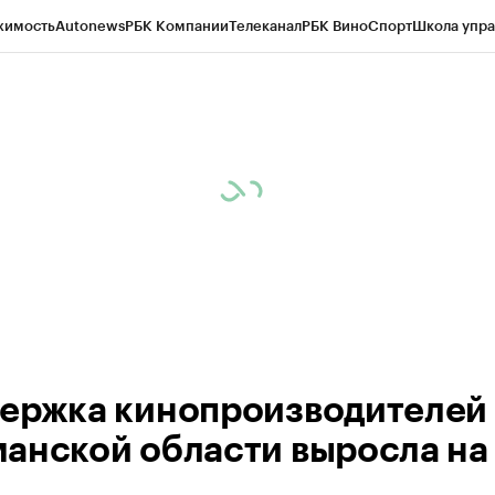
жимость
Autonews
РБК Компании
Телеканал
РБК Вино
Спорт
Школа упра
ипто
РБК Бизнес-среда
Дискуссионный клуб
Исследования
Кредитные 
рагентов
Политика
Экономика
Бизнес
Технологии и медиа
Финансы
Рын
ержка кинопроизводителей 
анской области выросла на