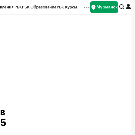
Мурманск
вления РБК
РБК Образование
РБК Курсы
рейтинги
Франшизы
Газета
ок наличной валюты
в
 5