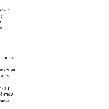
.
дко и
ду
о
ь
ование
ничения
уппам
мки в
биться
одной