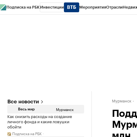
Подписка на РБК
Инвестиции
Мероприятия
Отрасли
Недви
РБК Life
Тренды
Визионеры
Национальные проекты
Город
Стиль
Кр
Спецпроекты СПб
Конференции СПб
Спецпроекты
Проверка конт
Мурманск
Все новости
Мурманск
Весь мир
Подд
Как снизить расходы на создание
личного фонда и какие ловушки
Мурм
обойти
Подписка на РБК
млн