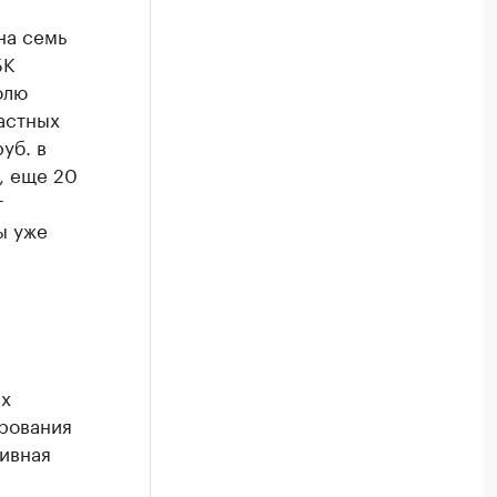
на семь
БК
олю
астных
уб. в
, еще 20
т
ы уже
ых
рования
тивная
й