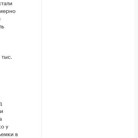
стали
имерно
е
ль
 тыс.
д
ри
а
о у
ъемки в