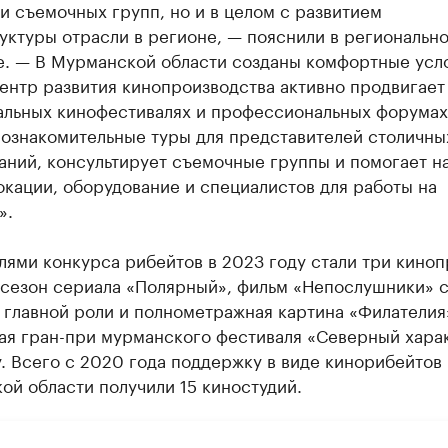
 съемочных групп, но и в целом с развитием
уктуры отрасли в регионе, — пояснили в региональн
е. — В Мурманской области созданы комфортные усл
ентр развития кинопроизводства активно продвигает
альных кинофестивалях и профессиональных форумах
 ознакомительные туры для представителей столичны
аний, консультирует съемочные группы и помогает н
кации, оборудование и специалистов для работы на
».
ями конкурса рибейтов в 2023 году стали три киноп
 сезон сериала «Полярный», фильм «Непослушники» 
 главной роли и полнометражная картина «Филателия
ая гран-при мурманского фестиваля «Северный харак
. Всего с 2020 года поддержку в виде кинорибейтов 
й области получили 15 киностудий.