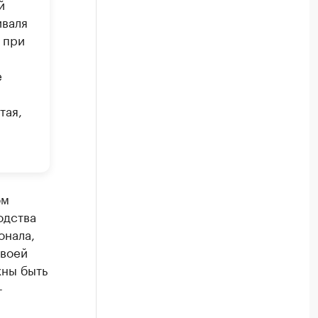
й
иваля
 при
е
тая,
ом
одства
онала,
своей
жны быть
-