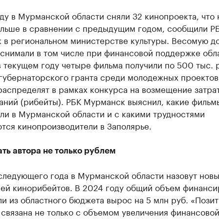
ду в Мурманской области сняли 32 кинопроекта, что 
ольше в сравнении с предыдущим годом, сообщили Р
 в региональном министерстве культуры. Весомую д
 снимали в том числе при финансовой поддержке обл
в текущем году четыре фильма получили по 500 тыс. р
 губернаторского гранта среди молодежных проектов
распределят в рамках конкурса на возмещение затра
аний (рибейты). РБК Мурманск выяснил, какие фильм
ли в Мурманской области и с какими трудностями
тся кинопроизводители в Заполярье.
ть автора не только рублем
следующего года в Мурманской области назовут нов
лей кинорибейтов. В 2024 году общий объем финанси
ли из областного бюджета вырос на 5 млн руб. «Пози
связана не только с объемом увеличения финансово