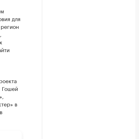
ом
овия для
 регион
,
х
айти
роекта
с Гошей
»,
тер» в
в