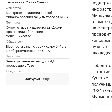
поддержки
фехтованию Фаина Саевич
Общество
инфрастр
Минтранс предложил способ
Минкульт
финансирования защиты трасс от БПЛА
съемок: ц
Политика
на федер
Супруге главы издательства «Джем»
предъявили обвинение в
проводит
мошенничестве
кинокомп
Общество
нужные ло
Bloomberg узнал о серии самоубийств
в Киберкомандовании США
площадке
Политика
Землетрясение магнитудой 4,1
Победител
произошло в Туве
— третий
Общество
Куценко в
Загрузить еще
получивш
2024 году
Мурманско