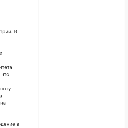
трии. В
-
е
итета
 что
росту
а
ана
едение в