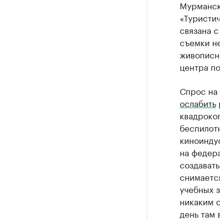
Мурманске
«Туристи
связана с
съемки н
живописн
центра п
Спрос на 
ослабить
квадрокоп
беспилот
киноинду
на федер
создавать
снимается
учебных 
никаким о
день там 