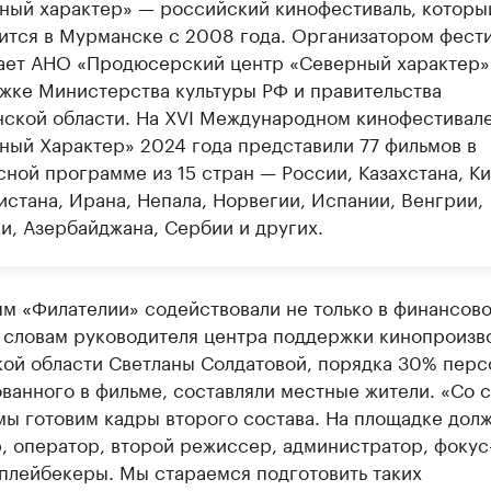
ный характер» — российский кинофестиваль, которы
ится в Мурманске с 2008 года. Организатором фест
ает АНО «Продюсерский центр «Северный характер»
жке Министерства культуры РФ и правительства
ской области. На XVI Международном кинофестивал
ный Характер» 2024 года представили 77 фильмов в
ной программе из 15 стран — России, Казахстана, Ки
истана, Ирана, Непала, Норвегии, Испании, Венгрии,
и, Азербайджана, Сербии и других.
ям «Филателии» содействовали не только в финансов
о словам руководителя центра поддержки кинопроизв
ой области Светланы Солдатовой, порядка 30% перс
ванного в фильме, составляли местные жители. «Со 
мы готовим кадры второго состава. На площадке дол
, оператор, второй режиссер, администратор, фокус
плейбекеры. Мы стараемся подготовить таких