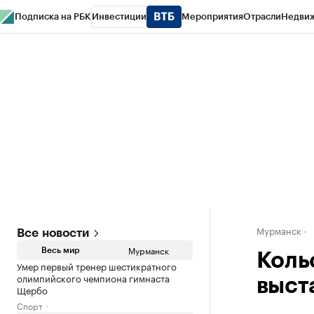
Подписка на РБК
Инвестиции
Мероприятия
Отрасли
Недви
РБК Life
Тренды
Визионеры
Национальные проекты
Город
Стиль
Кр
Спецпроекты СПб
Конференции СПб
Спецпроекты
Проверка конт
Мурманск
Все новости
Мурманск
Весь мир
Коль
Умер первый тренер шестикратного
олимпийского чемпиона гимнаста
выст
Щербо
Спорт