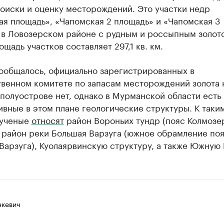
оиски и оценку месторождений. Это участки недр
я площадь», «Чапомская 2 площадь» и «Чапомская 3
 в Ловозерском районе с рудным и россыпным золот
щадь участков составляет 297,1 кв. км.
сообщалось, официально зарегистрированных в
твенном комитете по запасам месторождений золота 
полуострове нет, однако в Мурманской области есть
вные в этом плане геологические структуры. К таки
 ученые
относят
район Вороньих тундр (пояс Колмозе
 район реки Большая Варзуга (южное обрамление по
арзуга), Куолаярвинскую структуру, а также Южную 
нкевич