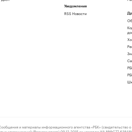
Уведомления
RSS Новости
Др
Об
Ко
до
Хо
Ре
Зн
Са
РБ
РБ
Шк
ения и материалы информационного агентства «РБК» (свидетельство о 
овых коммуникаций (Роскомнадзор) 09.12.2015 за номером ИА №ФС77-63848) 