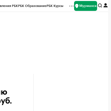
Мурманск
вления РБК
РБК Образование
РБК Курсы
рейтинги
Франшизы
Газета
ок наличной валюты
ию
уб.