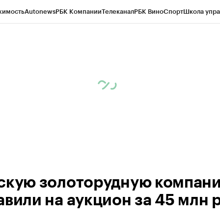
жимость
Autonews
РБК Компании
Телеканал
РБК Вино
Спорт
Школа упра
ипто
РБК Бизнес-среда
Дискуссионный клуб
Исследования
Кредитные 
рагентов
Политика
Экономика
Бизнес
Технологии и медиа
Финансы
Рын
скую золоторудную компан
авили на аукцион за 45 млн р