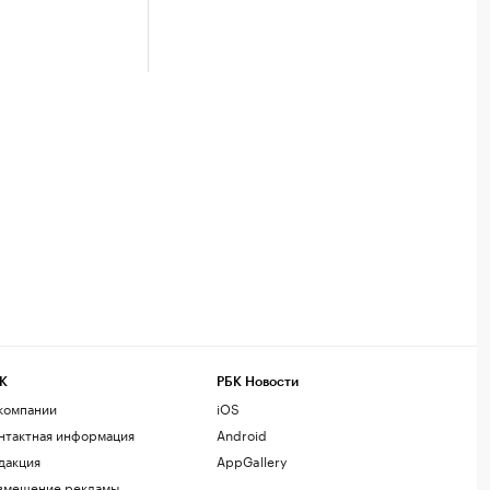
К
РБК Новости
компании
iOS
нтактная информация
Android
дакция
AppGallery
змещение рекламы