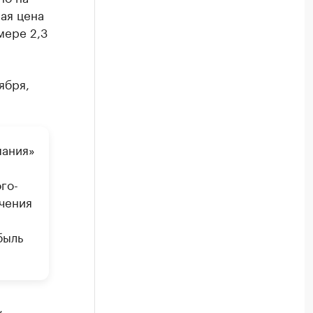
ая цена
мере 2,3
ября,
пания»
го-
чения
быль
,