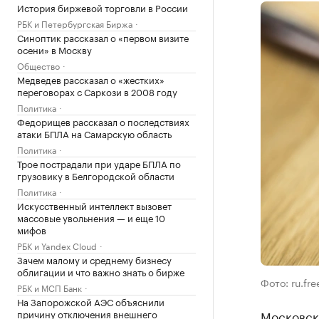
История биржевой торговли в России
РБК и Петербургская Биржа
Синоптик рассказал о «первом визите
осени» в Москву
Общество
Медведев рассказал о «жестких»
переговорах с Саркози в 2008 году
Политика
Федорищев рассказал о последствиях
атаки БПЛА на Самарскую область
Политика
Трое пострадали при ударе БПЛА по
грузовику в Белгородской области
Политика
Искусственный интеллект вызовет
массовые увольнения — и еще 10
мифов
РБК и Yandex Cloud
Зачем малому и среднему бизнесу
облигации и что важно знать о бирже
Фото: ru.fr
РБК и МСП Банк
На Запорожской АЭС объяснили
причину отключения внешнего
Московск