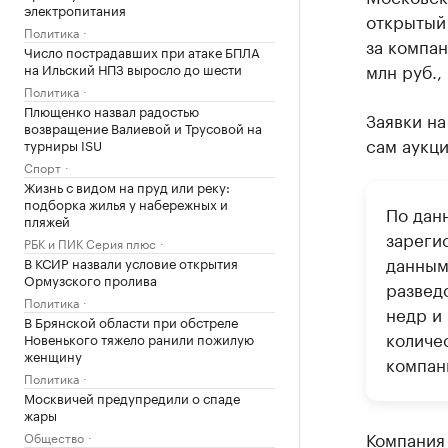
электропитания
открытый
Политика
за компан
Число пострадавших при атаке БПЛА
млн руб.,
на Ильский НПЗ выросло до шести
Политика
Плющенко назвал радостью
Заявки на
возвращение Валиевой и Трусовой на
сам аукци
турниры ISU
Спорт
Жизнь с видом на пруд или реку:
подборка жилья у набережных и
По дан
пляжей
зарегис
РБК и ПИК Серия плюс
данным
В КСИР назвали условие открытия
Ормузского пролива
развед
Политика
недр и
В Брянской области при обстреле
количе
Новенького тяжело ранили пожилую
женщину
компан
Политика
Москвичей предупредили о спаде
жары
Компания 
Общество