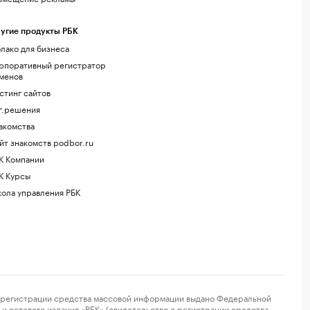
угие продукты РБК
лако для бизнеса
рпоративный регистратор
менов
стинг сайтов
г.решения
акомства
йт знакомств podbor.ru
К Компании
К Курсы
ола управления РБК
регистрации средства массовой информации выдано Федеральной
и сетевого издания «РБК» (свидетельство о регистрации средства