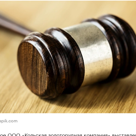
eepik.com
ое ООО «Кольская золоторудная компания» выставле