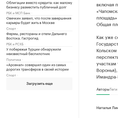
Облигации вместо кредита: как малому
включая п
бизнесу разместить публичный долг
«Чапомска
РБК и МСП Банк
площадь»
Овечкин заявил, что после завершения
карьеры будет жить в Москве
Общая пло
Спорт
Фермы, рестораны и отели Дальнего
Как уже 
Востока. Гастрогид
Государс
РБК и РСХБ
У побережья Турции обнаружили
Кольском 
неизвестный беспилотник
перспекти
Политика
участкам
«Арсенал» совершил один из самых
дорогих трансферов в своей истории
Воронья),
Спорт
Имандра-В
Загрузить еще
Авторы
Теги
Наталья Ли