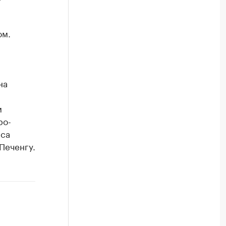
ом.
на
м
ро-
яса
Печенгу.