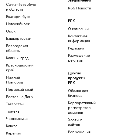
Уведомления
Санкт-Петербург
RSS Новости
и область
Екатеринбург
РБК
Новосибирск
О компании
Омск
Контактная
Башкортостан
информация
Вологодская
Редакция
область
Размещение
Калининград
рекламы
Краснодарский
край
Другие
Нижний
продукты
Новгород
РБК
Пермский край
Облако для
бизнеса
Ростов-на-Дону
Корпоративный
Татарстан
регистратор
Тюмень
доменов
Черноземье
Хостинг
сайтов
Кавказ
Рег.решения
Карелия