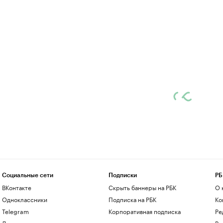
Социальные сети
Подписки
РБ
ВКонтакте
Скрыть баннеры на РБК
О 
Одноклассники
Подписка на РБК
Ко
Telegram
Корпоративная подписка
Ре
Дзен
Ра