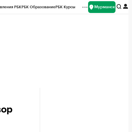
Мурманск
вления РБК
РБК Образование
РБК Курсы
рейтинги
Франшизы
Газета
ок наличной валюты
вор