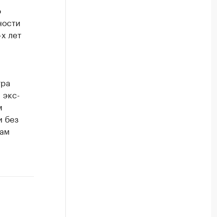
о
ности
х лет
тра
 экс-
м
и без
дам