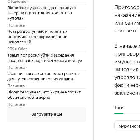
Общество
Приговор
Bloomberg узнал, когда планируют
завершить испытания «Золотого
наказани
купола»
или заним
Политика
соответст
Четыре доступных и понятных
инструмента диверсификации
накоплений
В начале
РБК и Сбер
приговор
Трамп попросил уйти с заседания
Госдепа раньше, чтобы «вести войну»
имуществ
Политика
чиновник
Испания ввела контроль на границе
управлен
для путешественников из Италии
фактическ
Политика
заключен
Bloomberg узнал, что Украине грозит
обвал экспорта зерна
Политика
Теги
Загрузить еще
Мурманска