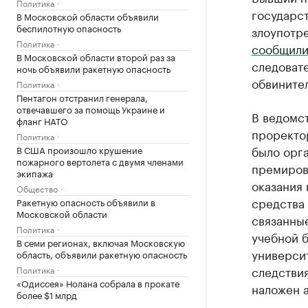
Политика
государс
В Московской области объявили
беспилотную опасность
злоупотре
Политика
сообщил
В Московской области второй раз за
следоват
ночь объявили ракетную опасность
обвините
Политика
Пентагон отстранил генерала,
отвечавшего за помощь Украине и
В ведомст
фланг НАТО
проректо
Политика
было орг
В США произошло крушение
пожарного вертолета с двумя членами
премирова
экипажа
оказания 
Общество
средства 
Ракетную опасность объявили в
Московской области
связанны
Политика
учебной б
В семи регионах, включая Московскую
университ
область, объявили ракетную опасность
следстви
Политика
«Одиссея» Нолана собрала в прокате
наложен а
более $1 млрд