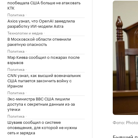
пообещала США больше не атаковать
КТК
Политика
Axios узнал, что OpenAI замедлила
разработку ИИ-модели Astra
Технологии и медиа
В Московской области отменили
ракетную опасность
Политика
Мэр Киева сообщил о пожарах после
взрывов
Политика
CNN узнал, как высший военачальник
США пытается закончить войну с
Ираном
Политика
Экс-министра ВВС США лишили
доступа к секретным данным из-за
утечки
Политика
Шуваев сообщил о системе
Фото: Photo
оповещения, для которой не нужны
сеть и зарядка
Бывший п