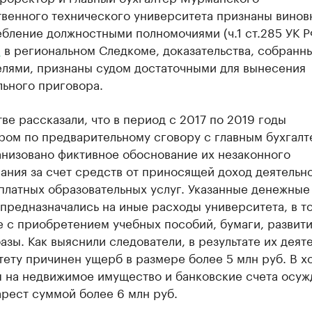
твенного технического университета признаны винов
бление должностными полномочиями (ч.1 ст.285 УК Р
и
в региональном Следкоме, доказательства, собранн
елями, признаны судом достаточными для вынесения
льного приговора.
ве рассказали, что в период с 2017 по 2019 годы
ром по предварительному сговору с главным бухгал
анизовано фиктивное обоснование их незаконного
ния за счет средств от приносящей доход деятельно
платных образовательных услуг. Указанные денежные
предназначались на иные расходы университета, в т
е с приобретением учебных пособий, бумаги, развит
азы. Как выяснили следователи, в результате их деят
ету причинен ущерб в размере более 5 млн руб. В х
я на недвижимое имущество и банковские счета осу
рест суммой более 6 млн руб.