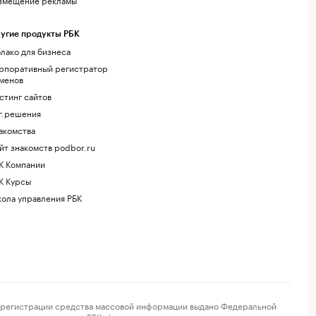
угие продукты РБК
лако для бизнеса
рпоративный регистратор
менов
стинг сайтов
г.решения
акомства
йт знакомств podbor.ru
К Компании
К Курсы
ола управления РБК
регистрации средства массовой информации выдано Федеральной