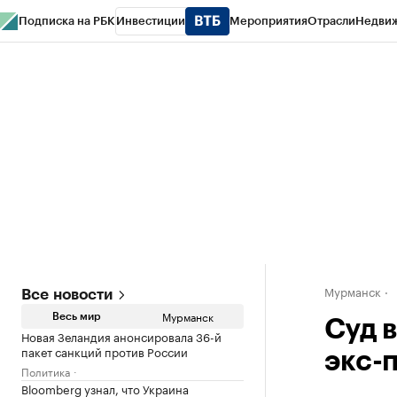
Подписка на РБК
Инвестиции
Мероприятия
Отрасли
Недви
РБК Life
Тренды
Визионеры
Национальные проекты
Город
Стиль
Кр
Спецпроекты СПб
Конференции СПб
Спецпроекты
Проверка конт
Мурманск
Все новости
Мурманск
Весь мир
Суд 
Новая Зеландия анонсировала 36-й
пакет санкций против России
экс-
Политика
Bloomberg узнал, что Украина