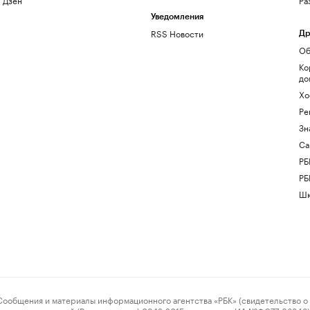
Уведомления
RSS Новости
Др
Об
Ко
до
Хо
Ре
Зн
Са
РБ
РБ
Шк
ения и материалы информационного агентства «РБК» (свидетельство о 