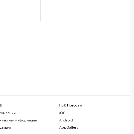
К
РБК Новости
компании
iOS
нтактная информация
Android
дакция
AppGallery
змещение рекламы