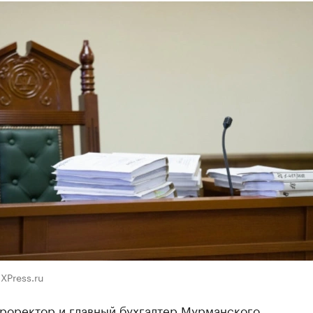
XPress.ru
роректор и главный бухгалтер Мурманского