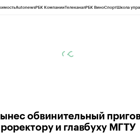
жимость
Autonews
РБК Компании
Телеканал
РБК Вино
Спорт
Школа упра
ипто
РБК Бизнес-среда
Дискуссионный клуб
Исследования
Кредитные 
рагентов
Политика
Экономика
Бизнес
Технологии и медиа
Финансы
Рын
вынес обвинительный приго
проректору и главбуху МГТУ