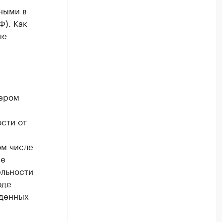
ными в
Ф). Как
ые
тером
сти от
ом числе
ие
ельности
оде
жденных