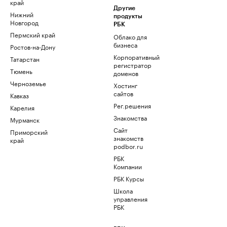
край
Другие
Нижний
продукты
Новгород
РБК
Пермский край
Облако для
бизнеса
Ростов-на-Дону
Корпоративный
Татарстан
регистратор
Тюмень
доменов
Черноземье
Хостинг
сайтов
Кавказ
Рег.решения
Карелия
Знакомства
Мурманск
Сайт
Приморский
знакомств
край
podbor.ru
РБК
Компании
РБК Курсы
Школа
управления
РБК