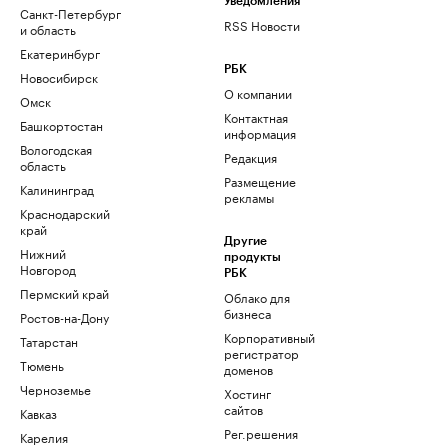
Уведомления
Санкт-Петербург
RSS Новости
и область
Екатеринбург
РБК
Новосибирск
О компании
Омск
Контактная
Башкортостан
информация
Вологодская
Редакция
область
Размещение
Калининград
рекламы
Краснодарский
край
Другие
Нижний
продукты
Новгород
РБК
Пермский край
Облако для
бизнеса
Ростов-на-Дону
Корпоративный
Татарстан
регистратор
Тюмень
доменов
Черноземье
Хостинг
сайтов
Кавказ
Рег.решения
Карелия