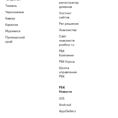
регистратор
Тюмень
доменов
Черноземье
Хостинг
сайтов
Кавказ
Рег.решения
Карелия
Знакомства
Мурманск
Сайт
Приморский
знакомств
край
podbor.ru
РБК
Компании
РБК Курсы
Школа
управления
РБК
РБК
Новости
iOS
Android
AppGallery