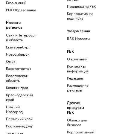
База знаний
Подписка на РБК
РБК Образование
Корпоративная
подписка
Новости
регионов
Уведомления
Санкт-Петербург
RSS Новости
и область
Екатеринбург
РБК
Новосибирск
О компании
Омск
Контактная
Башкортостан
информация
Вологодская
Редакция
область
Размещение
Калининград
рекламы
Краснодарский
край
Другие
Нижний
продукты
Новгород
РБК
Пермский край
Облако для
бизнеса
Ростов-на-Дону
Корпоративный
Татарстан