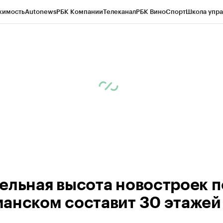
жимость
Autonews
РБК Компании
Телеканал
РБК Вино
Спорт
Школа упра
ипто
РБК Бизнес-среда
Дискуссионный клуб
Исследования
Кредитные 
рагентов
Политика
Экономика
Бизнес
Технологии и медиа
Финансы
Рын
ельная высота новостроек п
анском составит 30 этажей