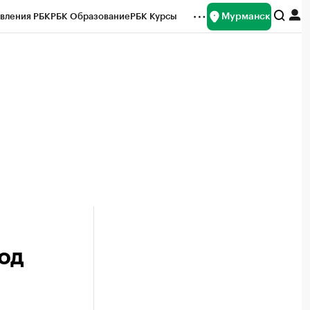
Мурманск
вления РБК
РБК Образование
РБК Курсы
рейтинги
Франшизы
Газета
ок наличной валюты
од