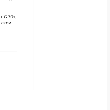
т-С-70»,
ьском