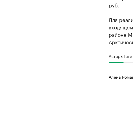
руб.
Для реал
входящем
районе М
Арктичес
Авторы
Теги
Алёна Рома