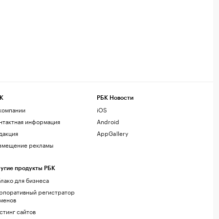
К
РБК Новости
компании
iOS
нтактная информация
Android
дакция
AppGallery
змещение рекламы
угие продукты РБК
лако для бизнеса
рпоративный регистратор
менов
стинг сайтов