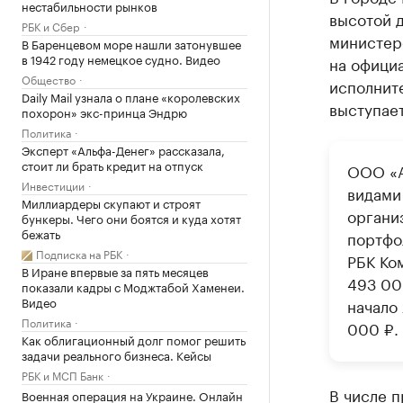
нестабильности рынков
высотой д
РБК и Сбер
министер
В Баренцевом море нашли затонувшее
в 1942 году немецкое судно. Видео
на официа
Общество
исполнит
Daily Mail узнала о плане «королевских
выступае
похорон» экс-принца Эндрю
Политика
Эксперт «Альфа-Денег» рассказала,
стоит ли брать кредит на отпуск
ООО «А
Инвестиции
видами
Миллиардеры скупают и строят
органи
бункеры. Чего они боятся и куда хотят
бежать
портфо
Подписка на РБК
РБК Ко
В Иране впервые за пять месяцев
493 00
показали кадры с Моджтабой Хаменеи.
Видео
начало 
Политика
000 ₽.
Как облигационный долг помог решить
задачи реального бизнеса. Кейсы
РБК и МСП Банк
В числе 
Военная операция на Украине. Онлайн