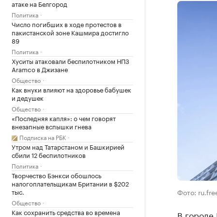
атаке на Белгород
Политика
Число погибших в ходе протестов в
пакистанской зоне Кашмира достигло
89
Политика
Хуситы атаковали беспилотником НПЗ
Aramco в Джизане
Общество
Как внуки влияют на здоровье бабушек
и дедушек
Общество
«Последняя капля»: о чем говорят
внезапные вспышки гнева
Подписка на РБК
Утром над Татарстаном и Башкирией
сбили 12 беспилотников
Политика
Творчество Бэнкси обошлось
налогоплательщикам Британии в $202
тыс.
Фото: ru.fr
Общество
Как сохранить средства во времена
В городе