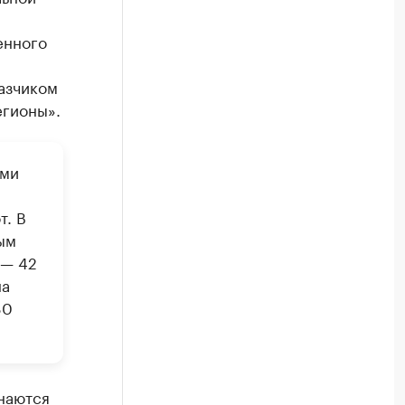
енного
азчиком
егионы».
ыми
т. В
ым
 — 42
на
80
наются