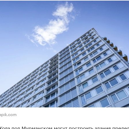
eepik.com
 Кола под Мурманском могут построить здания преде