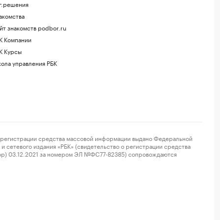
г.решения
акомства
йт знакомств podbor.ru
К Компании
К Курсы
ола управления РБК
регистрации средства массовой информации выдано Федеральной
и сетевого издания «РБК» (свидетельство о регистрации средства
ор) 03.12.2021 за номером ЭЛ №ФС77-82385) сопровождаются