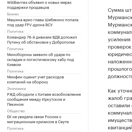
Wildberries объявил о новых мерах
поддержки продавцов
Сумма шт
Бизнес
Мурманско
Машина врио главы Шебекино попала
Мурманск
под удар FPV‑дрона ВСУ
коммуналь
Политика
Командир 76-й дивизии ВДВ доложил
усиления
Путину об обстановке у Доброполья
проверок 
Политика
юридичес
Минобороны заявило об ударе по
складам и логистическому хабу под
наложенн
Киевом
прошлого 
Политика
должностн
Минфин оценит учет расходов
компаний на оборону
Экономика
Как уточ
РЖД обсудили с Китаем возобновление
жалоб гра
сообщения между Иркутском и
Пекином
оставили
Общество
коммунал
ЕК не увидела связи России с
имуществ
миграционным кризисом в Сеуте
квитанций
Политика