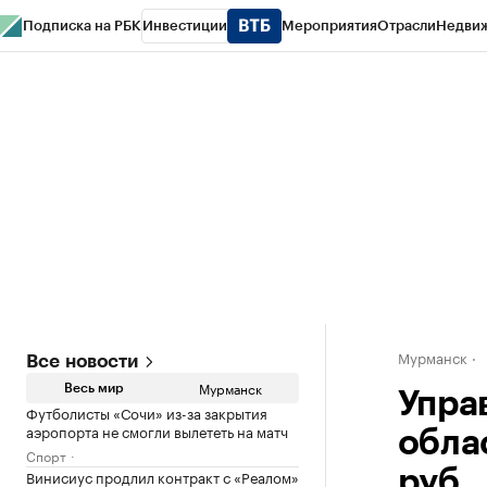
Подписка на РБК
Инвестиции
Мероприятия
Отрасли
Недви
РБК Life
Тренды
Визионеры
Национальные проекты
Город
Стиль
Кр
Спецпроекты СПб
Конференции СПб
Спецпроекты
Проверка конт
Мурманск
Все новости
Мурманск
Весь мир
Упра
Футболисты «Сочи» из-за закрытия
аэропорта не смогли вылететь на матч
обла
Спорт
Винисиус продлил контракт с «Реалом»
руб.