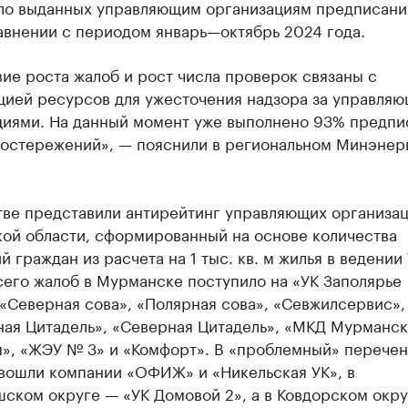
сло выданных управляющим организациям предписани
авнении с периодом январь—октябрь 2024 года.
ие роста жалоб и рост числа проверок связаны с
цией ресурсов для ужесточения надзора за управля
циями. На данный момент уже выполнено 93% предпи
остережений», — пояснили в региональном Минэнер
тве представили антирейтинг управляющих организа
ой области, сформированный на основе количества
 граждан из расчета на 1 тыс. кв. м жилья в ведении 
сего жалоб в Мурманске поступило на «УК Заполярье
«Северная сова», «Полярная сова», «Севжилсервис»,
ная Цитадель», «Северная Цитадель», «МКД Мурманск
», «ЖЭУ № 3» и «Комфорт». В «проблемный» перечен
 вошли компании «ОФИЖ» и «Никельская УК», в
ском округе — «УК Домовой 2», а в Ковдорском окр