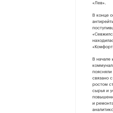
«Лев».
В конце о
антирейти
поступив
«Севжилс
находилас
«Комфорт
В начале 
коммунал
поясняли
связано 
ростом с
сырья и 
повышени
и ремонт
аналитик