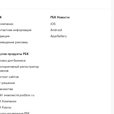
К
РБК Новости
компании
iOS
нтактная информация
Android
дакция
AppGallery
змещение рекламы
угие продукты РБК
лако для бизнеса
рпоративный регистратор
менов
стинг сайтов
г.решения
акомства
йт знакомств podbor.ru
К Компании
К Курсы
ола управления РБК