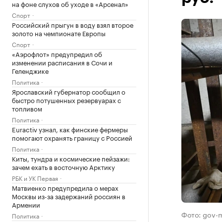
на фоне слухов об уходе в «Арсенал»
Спорт
Российский прыгун в воду взял второе
золото на чемпионате Европы
Спорт
«Аэрофлот» предупредил об
изменении расписания в Сочи и
Геленджике
Политика
Ярославский губернатор сообщил о
быстро потушенных резервуарах с
топливом
Политика
Euractiv узнал, как финские фермеры
помогают охранять границу с Россией
Политика
Киты, тундра и космические пейзажи:
зачем ехать в восточную Арктику
РБК и УК Первая
Матвиенко предупредила о мерах
Москвы из-за задержаний россиян в
Армении
Фото: gov-
Политика