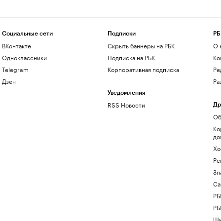
Социальные сети
Подписки
РБ
ВКонтакте
Скрыть баннеры на РБК
О 
Одноклассники
Подписка на РБК
Ко
Telegram
Корпоративная подписка
Ре
Дзен
Ра
Уведомления
RSS Новости
Др
Об
Ко
до
Хо
Ре
Зн
Са
РБ
РБ
Шк