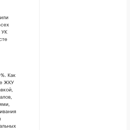
вили
всех
 УК
сте
%. Как
ие ЖКУ
вкой,
алов,
ями,
ивания
м
альных