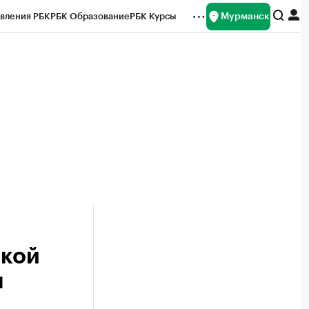
Мурманск
вления РБК
РБК Образование
РБК Курсы
рейтинги
Франшизы
Газета
ок наличной валюты
ской
н