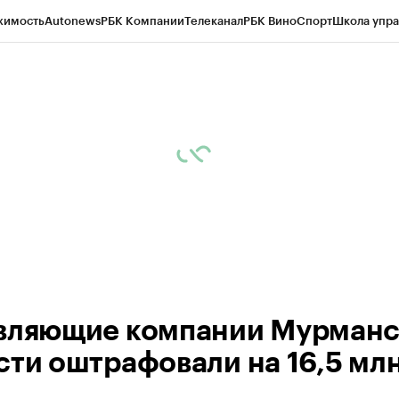
жимость
Autonews
РБК Компании
Телеканал
РБК Вино
Спорт
Школа упра
ипто
РБК Бизнес-среда
Дискуссионный клуб
Исследования
Кредитные 
рагентов
Политика
Экономика
Бизнес
Технологии и медиа
Финансы
Рын
вляющие компании Мурман
сти оштрафовали на 16,5 мл