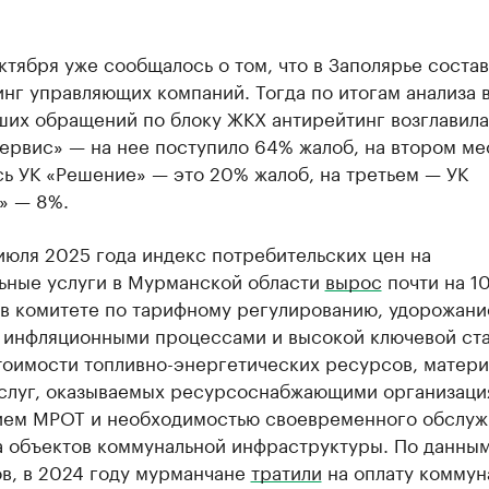
ктября уже сообщалось о том, что в Заполярье соста
нг управляющих компаний. Тогда по итогам анализа 
ших обращений по блоку ЖКХ антирейтинг возглавила
ервис» — на нее поступило 64% жалоб, на втором ме
ь УК «Решение» — это 20% жалоб, на третьем — УК
» — 8%.
июля 2025 года индекс потребительских цен на
ьные услуги в Мурманской области
вырос
почти на 10
 в комитете по тарифному регулированию, удорожан
с инфляционными процессами и высокой ключевой ста
тоимости топливно-энергетических ресурсов, матери
услуг, оказываемых ресурсоснабжающими организаци
ем МРОТ и необходимостью своевременного обслуж
а объектов коммунальной инфраструктуры. По данны
ов, в 2024 году мурманчане
тратили
на оплату коммун