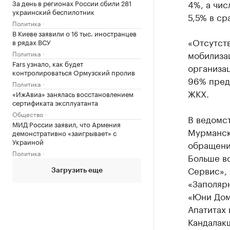
4%, а чи
За день в регионах России сбили 281
украинский беспилотник
5,5% в ср
Политика
В Киеве заявили о 16 тыс. иностранцев
«Отсутств
в рядах ВСУ
мобилиза
Политика
Fars узнало, как будет
организа
контролироваться Ормузский пролив
96% пред
Политика
ЖКХ.
«ИжАвиа» занялась восстановлением
сертификата эксплуатанта
Общество
В ведомс
МИД России заявил, что Армения
Мурманск
демонстративно «заигрывает» с
Украиной
обращений
Политика
Больше в
Сервис», 
Загрузить еще
«Заполяр
«Юни Дом
Апатитах
Кандалакш