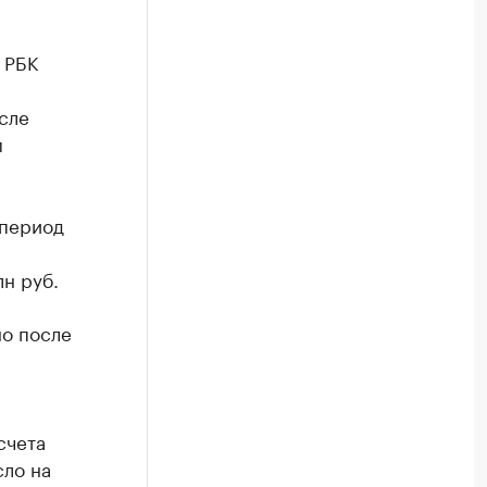
 РБК
сле
м
 период
н руб.
но после
счета
сло на