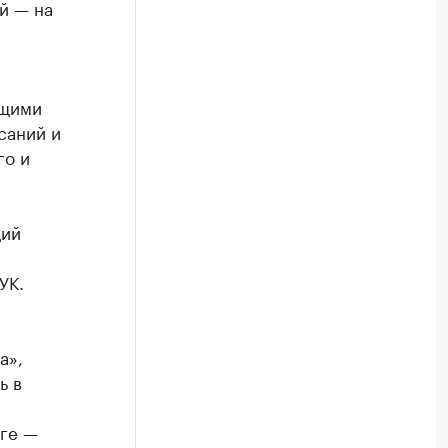
й — на
ющими
саний и
го и
ций
УК.
а»,
ь в
уге —