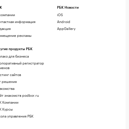
К
РБК Новости
компании
iOS
нтактная информация
Android
дакция
AppGallery
змещение рекламы
угие продукты РБК
лако для бизнеса
рпоративный регистратор
менов
стинг сайтов
г.решения
акомства
йт знакомств podbor.ru
К Компании
К Курсы
ола управления РБК