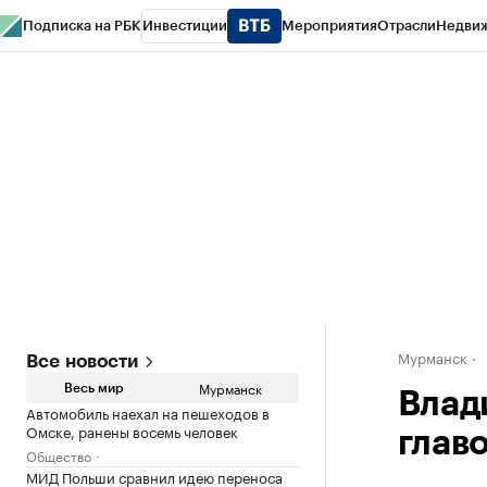
Подписка на РБК
Инвестиции
Мероприятия
Отрасли
Недви
РБК Life
Тренды
Визионеры
Национальные проекты
Город
Стиль
Кр
Спецпроекты СПб
Конференции СПб
Спецпроекты
Проверка конт
Мурманск
Все новости
Мурманск
Весь мир
Влад
Автомобиль наехал на пешеходов в
Омске, ранены восемь человек
глав
Общество
МИД Польши сравнил идею переноса