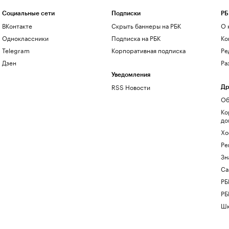
Социальные сети
Подписки
РБ
ВКонтакте
Скрыть баннеры на РБК
О 
Одноклассники
Подписка на РБК
Ко
Telegram
Корпоративная подписка
Ре
Дзен
Ра
Уведомления
RSS Новости
Др
Об
Ко
до
Хо
Ре
Зн
Са
РБ
РБ
Шк