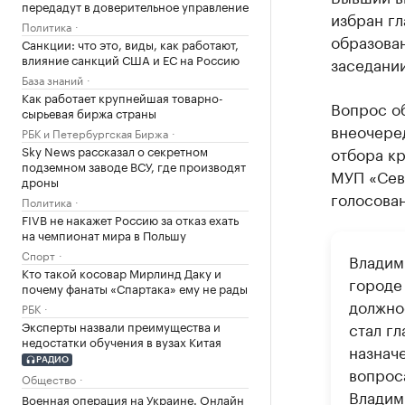
передадут в доверительное управление
избран г
Политика
образова
Санкции: что это, виды, как работают,
влияние санкций США и ЕС на Россию
заседании
База знаний
Как работает крупнейшая товарно-
Вопрос о
сырьевая биржа страны
внеочеред
РБК и Петербургская Биржа
Sky News рассказал о секретном
отбора к
подземном заводе ВСУ, где производят
МУП «Сев
дроны
голосова
Политика
FIVB не накажет Россию за отказ ехать
на чемпионат мира в Польшу
Спорт
Владим
Кто такой косовар Мирлинд Даку и
городе
почему фанаты «Спартака» ему не рады
должнос
РБК
Эксперты назвали преимущества и
стал г
недостатки обучения в вузах Китая
назнач
РАДИО
вопрос
Общество
Владим
Военная операция на Украине. Онлайн