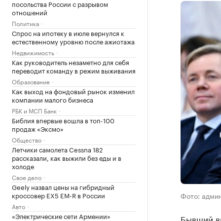
посольства России с разрывом
отношений
Политика
Спрос на ипотеку в июле вернулся к
естественному уровню после ажиотажа
Недвижимость
Как руководитель незаметно для себя
переводит команду в режим выживания
Образование
Как выход на фондовый рынок изменил
компании малого бизнеса
РБК и МСП Банк
Библия впервые вошла в топ-100
продаж «Эксмо»
Общество
Летчики самолета Cessna 182
рассказали, как выжили без еды и в
холоде
Свое дело
Geely назвал цены на гибридный
кроссовер EX5 EM-R в России
Фото: админ
Авто
«Электрические сети Армении»
Бывший в