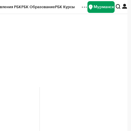
Мурманск
вления РБК
РБК Образование
РБК Курсы
рейтинги
Франшизы
Газета
ок наличной валюты