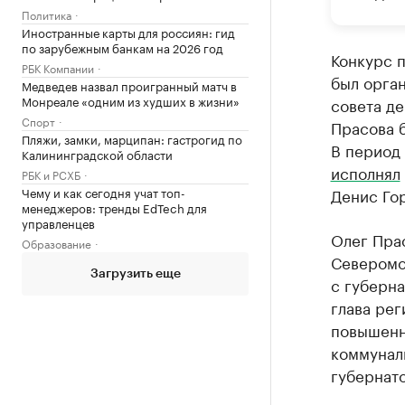
Политика
Иностранные карты для россиян: гид
по зарубежным банкам на 2026 год
Конкурс 
РБК Компании
был орган
Медведев назвал проигранный матч в
Монреале «одним из худших в жизни»
совета д
Спорт
Прасова 
Пляжи, замки, марципан: гастрогид по
В период
Калининградской области
исполнял
РБК и РСХБ
Чему и как сегодня учат топ-
Денис Го
менеджеров: тренды EdTech для
управленцев
Олег Пра
Образование
Северомо
Загрузить еще
с губерн
глава ре
повышенн
коммунал
губернат