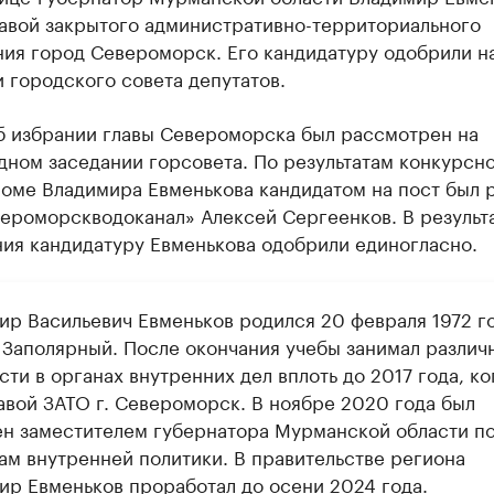
лавой закрытого административно-территориального
ния город Североморск. Его кандидатуру одобрили н
 городского совета депутатов.
б избрании главы Североморска был рассмотрен на
ном заседании горсовета. По результатам конкурсн
роме Владимира Евменькова кандидатом на пост был 
ероморскводоканал» Алексей Сергеенков. В результ
ния кандидатуру Евменькова одобрили единогласно.
ир Васильевич Евменьков родился 20 февраля 1972 го
 Заполярный. После окончания учебы занимал различ
ти в органах внутренних дел вплоть до 2017 года, ко
лавой ЗАТО г. Североморск. В ноябре 2020 года был
ен заместителем губернатора Мурманской области п
ам внутренней политики. В правительстве региона
ир Евменьков проработал до осени 2024 года.