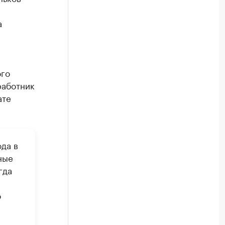
а
ого
работник
ате
да в
ные
гда
о