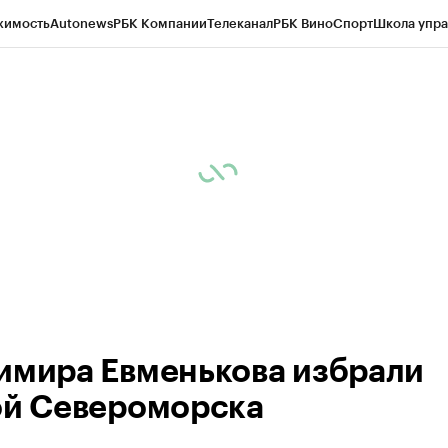
жимость
Autonews
РБК Компании
Телеканал
РБК Вино
Спорт
Школа упра
ипто
РБК Бизнес-среда
Дискуссионный клуб
Исследования
Кредитные 
рагентов
Политика
Экономика
Бизнес
Технологии и медиа
Финансы
Рын
имира Евменькова избрали
ой Североморска