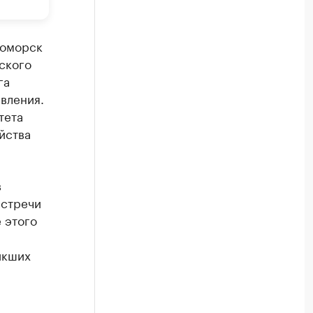
роморск
ского
га
вления.
тета
йства
в
встречи
 этого
икших