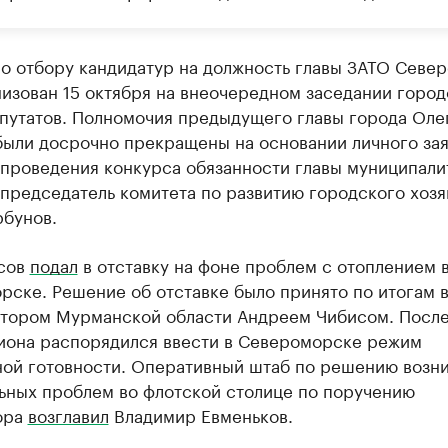
по отбору кандидатур на должность главы ЗАТО Севе
изован 15 октября на внеочередном заседании город
епутатов. Полномочия предыдущего главы города Оле
были досрочно прекращены на основании личного зая
 проведения конкурса обязанности главы муниципали
председатель комитета по развитию городского хозя
рбунов.
сов
подал
в отставку на фоне проблем с отоплением 
рске. Решение об отставке было принято по итогам 
атором Мурманской области Андреем Чибисом. После
гиона распорядился ввести в Североморске режим
ой готовности. Оперативный штаб по решению возн
ьных проблем во флотской столице по поручению
ора
возглавил
Владимир Евменьков.