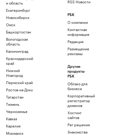
RSS Новости
и область
Екатеринбург
РБК
Новосибирск
О компании
Омск
Контактная
Башкортостан
информация
Вологодская
Редакция
область
Размещение
Калининград
рекламы
Краснодарский
край
Другие
Нижний
продукты
Новгород
РБК
Пермский край
Облако для
бизнеса
Ростов-на-Дону
Корпоративный
Татарстан
регистратор
Тюмень
доменов
Черноземье
Хостинг
сайтов
Кавказ
Рег.решения
Карелия
Знакомства
Мурманск