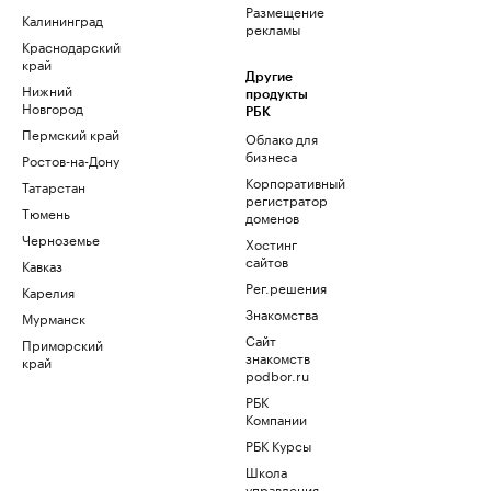
Размещение
Калининград
рекламы
Краснодарский
край
Другие
Нижний
продукты
Новгород
РБК
Пермский край
Облако для
бизнеса
Ростов-на-Дону
Корпоративный
Татарстан
регистратор
Тюмень
доменов
Черноземье
Хостинг
сайтов
Кавказ
Рег.решения
Карелия
Знакомства
Мурманск
Сайт
Приморский
знакомств
край
podbor.ru
РБК
Компании
РБК Курсы
Школа
управления