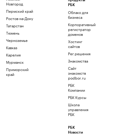
продукты
Новгород
РБК
Пермский край
Облако для
бизнеса
Ростов-на-Дону
Корпоративный
Татарстан
регистратор
Тюмень
доменов
Черноземье
Хостинг
сайтов
Кавказ
Рег.решения
Карелия
Знакомства
Мурманск
Сайт
Приморский
знакомств
край
podbor.ru
РБК
Компании
РБК Курсы
Школа
управления
РБК
РБК
Новости