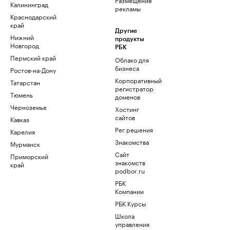
Калининград
рекламы
Краснодарский
край
Другие
Нижний
продукты
Новгород
РБК
Пермский край
Облако для
бизнеса
Ростов-на-Дону
Корпоративный
Татарстан
регистратор
Тюмень
доменов
Черноземье
Хостинг
сайтов
Кавказ
Рег.решения
Карелия
Знакомства
Мурманск
Сайт
Приморский
знакомств
край
podbor.ru
РБК
Компании
РБК Курсы
Школа
управления