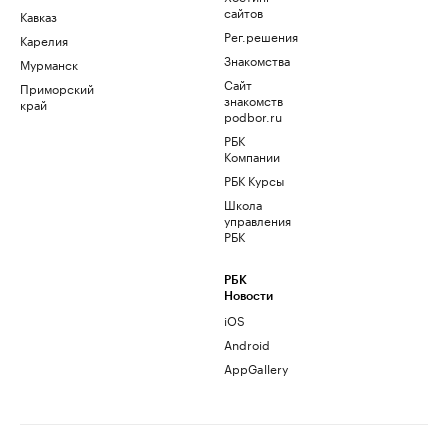
сайтов
Кавказ
Рег.решения
Карелия
Знакомства
Мурманск
Сайт
Приморский
знакомств
край
podbor.ru
РБК
Компании
РБК Курсы
Школа
управления
РБК
РБК
Новости
iOS
Android
AppGallery