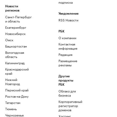
подписка
Новости
регионов
Уведомления
Санкт-Петербург
RSS Новости
и область
Екатеринбург
РБК
Новосибирск
О компании
Омск
Контактная
Башкортостан
информация
Вологодская
Редакция
область
Размещение
Калининград
рекламы
Краснодарский
край
Другие
Нижний
продукты
Новгород
РБК
Пермский край
Облако для
бизнеса
Ростов-на-Дону
Корпоративный
Татарстан
регистратор
Тюмень
доменов
Черноземье
Хостинг