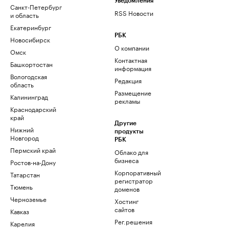
Уведомления
Санкт-Петербург
RSS Новости
и область
Екатеринбург
РБК
Новосибирск
О компании
Омск
Контактная
Башкортостан
информация
Вологодская
Редакция
область
Размещение
Калининград
рекламы
Краснодарский
край
Другие
Нижний
продукты
Новгород
РБК
Пермский край
Облако для
бизнеса
Ростов-на-Дону
Корпоративный
Татарстан
регистратор
Тюмень
доменов
Черноземье
Хостинг
сайтов
Кавказ
Рег.решения
Карелия