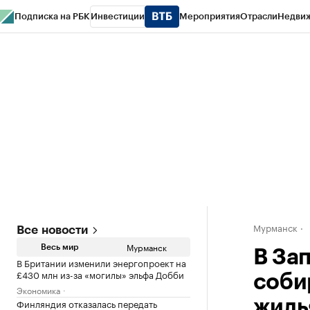
Подписка на РБК
Инвестиции
Мероприятия
Отрасли
Недви
РБК Life
Тренды
Визионеры
Национальные проекты
Город
Стиль
Кр
Спецпроекты СПб
Конференции СПб
Спецпроекты
Проверка конт
Мурманск
Все новости
Мурманск
Весь мир
В Зап
В Британии изменили энергопроект на
£430 млн из-за «могилы» эльфа Добби
соби
Экономика
Финляндия отказалась передать
жиль