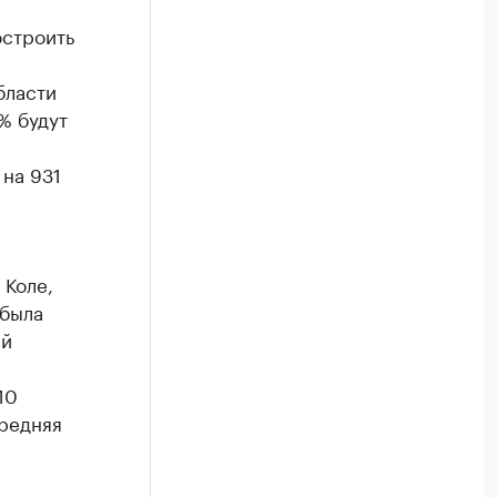
остроить
бласти
% будут
на 931
 Коле,
 была
ый
10
Средняя