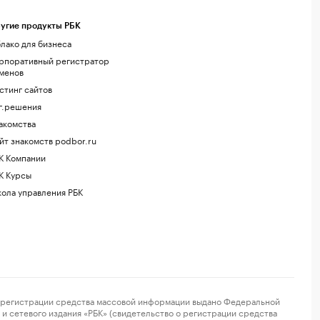
угие продукты РБК
лако для бизнеса
рпоративный регистратор
менов
стинг сайтов
г.решения
акомства
йт знакомств podbor.ru
К Компании
К Курсы
ола управления РБК
регистрации средства массовой информации выдано Федеральной
и сетевого издания «РБК» (свидетельство о регистрации средства