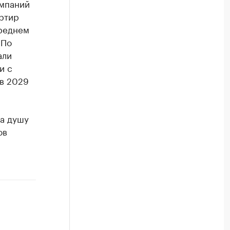
омпаний
артир
среднем
 По
али
и с
 в 2029
на душу
ов