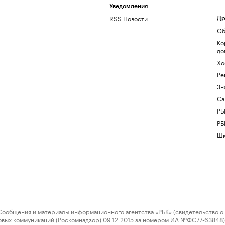
Уведомления
RSS Новости
Др
Об
Ко
до
Хо
Ре
Зн
Са
РБ
РБ
Шк
ения и материалы информационного агентства «РБК» (свидетельство о 
овых коммуникаций (Роскомнадзор) 09.12.2015 за номером ИА №ФС77-63848) 