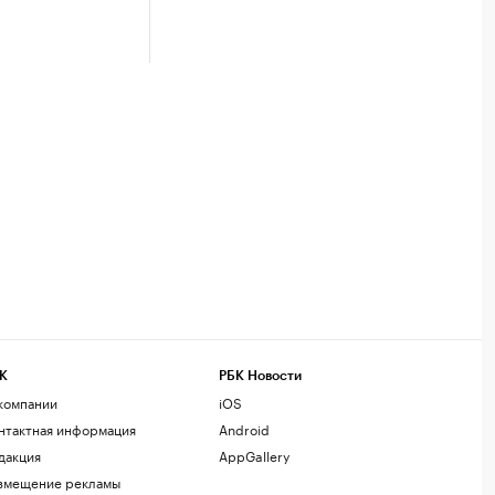
К
РБК Новости
компании
iOS
нтактная информация
Android
дакция
AppGallery
змещение рекламы