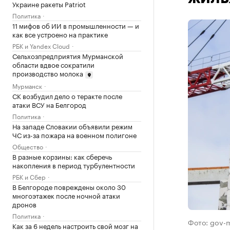
Украине ракеты Patriot
Политика
11 мифов об ИИ в промышленности — и
как все устроено на практике
РБК и Yandex Cloud
Сельхозпредприятия Мурманской
области вдвое сократили
производство молока
Мурманск
СК возбудил дело о теракте после
атаки ВСУ на Белгород
Политика
На западе Словакии объявили режим
ЧС из-за пожара на военном полигоне
Общество
В разные корзины: как сберечь
накопления в период турбулентности
РБК и Сбер
В Белгороде повреждены около 30
многоэтажек после ночной атаки
дронов
Политика
Фото: gov-
Как за 6 недель настроить свой мозг на