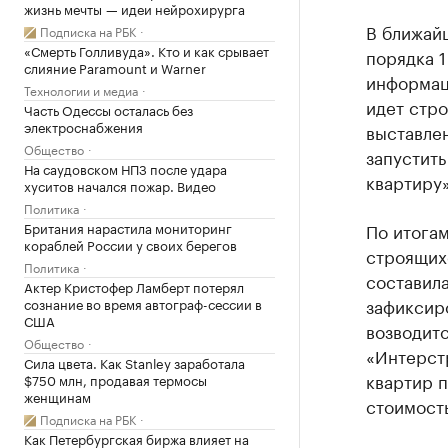
жизнь мечты — идеи нейрохирурга
В ближай
Подписка на РБК
«Смерть Голливуда». Кто и как срывает
порядка 1
слияние Paramount и Warner
информац
Технологии и медиа
идет стро
Часть Одессы осталась без
электроснабжения
выставлен
Общество
запустить
На саудовском НПЗ после удара
квартиру»
хуситов начался пожар. Видео
Политика
Британия нарастила мониторинг
По итогам
кораблей России у своих берегов
строящих
Политика
составил
Актер Кристофер Ламберт потерял
зафиксир
сознание во время автограф-сессии в
США
возводит
Общество
«Интерстр
Сила цвета. Как Stanley заработала
квартир п
$750 млн, продавая термосы
женщинам
стоимость
Подписка на РБК
Как Петербургская биржа влияет на