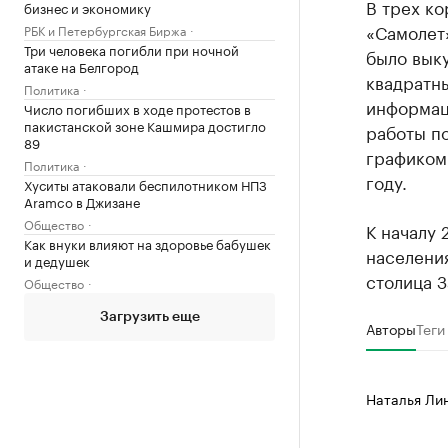
В трех к
бизнес и экономику
«Самолет»
РБК и Петербургская Биржа
Три человека погибли при ночной
было вык
атаке на Белгород
квадратны
Политика
информаци
Число погибших в ходе протестов в
пакистанской зоне Кашмира достигло
работы по
89
графиком.
Политика
году.
Хуситы атаковали беспилотником НПЗ
Aramco в Джизане
Общество
К началу 
Как внуки влияют на здоровье бабушек
населения
и дедушек
столица 
Общество
Загрузить еще
Авторы
Теги
Наталья Ли