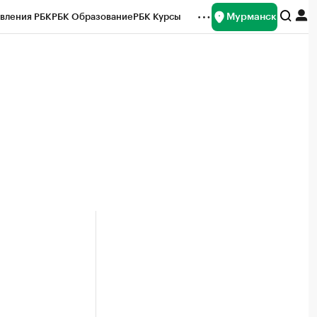
Мурманск
вления РБК
РБК Образование
РБК Курсы
рейтинги
Франшизы
Газета
ок наличной валюты