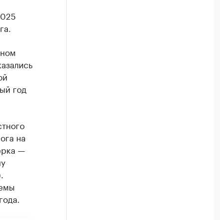
2025
га.
ьном
казались
ой
ый год
стного
ога на
ерка —
ну
.
ъемы
года.