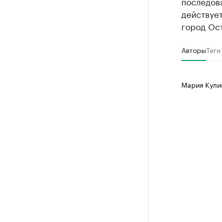
последова
действуе
город Ос
Авторы
Теги
Мария Кул