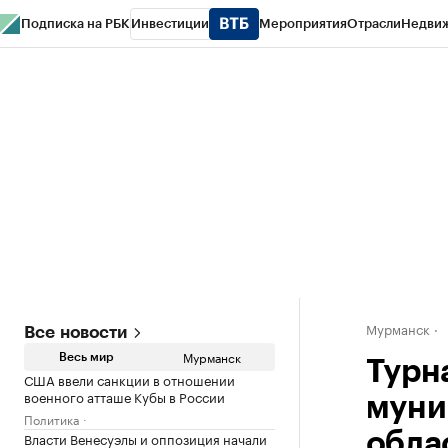
Подписка на РБК
Инвестиции
Мероприятия
Отрасли
Недви
РБК Life
Тренды
Визионеры
Национальные проекты
Город
Стиль
Кр
Спецпроекты СПб
Конференции СПб
Спецпроекты
Проверка конт
Мурманск
Все новости
Мурманск
Весь мир
Турн
США ввели санкции в отношении
военного атташе Кубы в России
муни
Политика
Власти Венесуэлы и оппозиция начали
обла