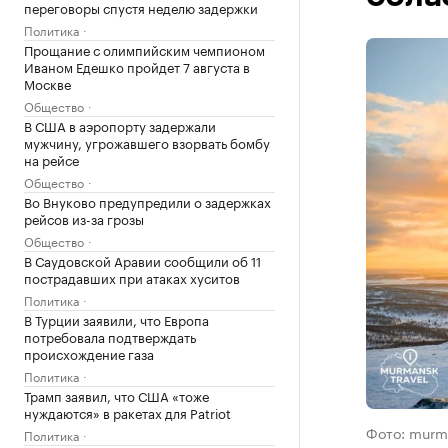
переговоры спустя неделю задержки
Политика
Прощание с олимпийским чемпионом
Иваном Едешко пройдет 7 августа в
Москве
Общество
В США в аэропорту задержали
мужчину, угрожавшего взорвать бомбу
на рейсе
Общество
Во Внуково предупредили о задержках
рейсов из-за грозы
Общество
В Саудовской Аравии сообщили об 11
пострадавших при атаках хуситов
Политика
В Турции заявили, что Европа
потребовала подтверждать
происхождение газа
Политика
Трамп заявил, что США «тоже
нуждаются» в ракетах для Patriot
Фото: murma
Политика