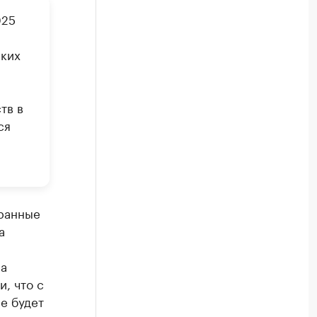
025
ских
тв в
ся
ранные
а
ва
, что с
ее будет