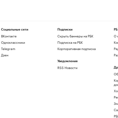
Социальные сети
Подписки
РБ
ВКонтакте
Скрыть баннеры на РБК
О 
Одноклассники
Подписка на РБК
Ко
Telegram
Корпоративная подписка
Ре
Дзен
Ра
Уведомления
RSS Новости
Др
Об
Ко
до
Хо
Ре
Зн
Са
РБ