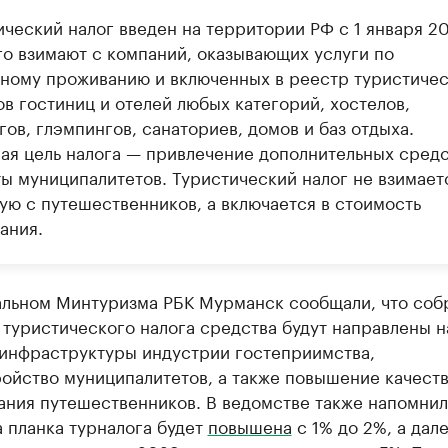
ический налог введен на территории РФ с 1 января 2
Его взимают с компаний, оказывающих услуги по
ному проживанию и включенных в реестр туристиче
в гостиниц и отелей любых категорий, хостелов,
ов, глэмпингов, санаториев, домов и баз отдыха.
ая цель налога — привлечение дополнительных средс
ы муниципалитетов. Туристический налог не взимает
ую с путешественников, а включается в стоимость
ания.
альном Минтуризма РБК Мурманск сообщали, что соб
 туристического налога средства будут направлены н
 инфраструктуры индустрии гостеприимства,
ойство муниципалитетов, а также повышение качест
ния путешественников. В ведомстве также напомнили
 планка турналога будет
повышена
с 1% до 2%, а дал