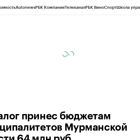
жимость
Autonews
РБК Компании
Телеканал
РБК Вино
Спорт
Школа упра
ипто
РБК Бизнес-среда
Дискуссионный клуб
Исследования
Кредитные 
рагентов
Политика
Экономика
Бизнес
Технологии и медиа
Финансы
Рын
алог принес бюджетам
ципалитетов Мурманской
сти 64 млн руб.