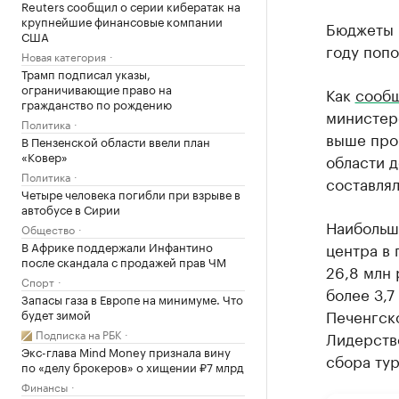
Reuters сообщил о серии кибератак на
крупнейшие финансовые компании
Бюджеты 
США
году попо
Новая категория
Трамп подписал указы,
ограничивающие право на
Как
сооб
гражданство по рождению
министер
Политика
выше про
В Пензенской области ввели план
«Ковер»
области д
Политика
составлял
Четыре человека погибли при взрыве в
автобусе в Сирии
Наибольш
Общество
В Африке поддержали Инфантино
центра в 
после скандала с продажей прав ЧМ
26,8 млн 
Спорт
более 3,7
Запасы газа в Европе на минимуме. Что
Печенгско
будет зимой
Подписка на РБК
Лидерств
Экс-глава Mind Money признала вину
сбора ту
по «делу брокеров» о хищении ₽7 млрд
Финансы