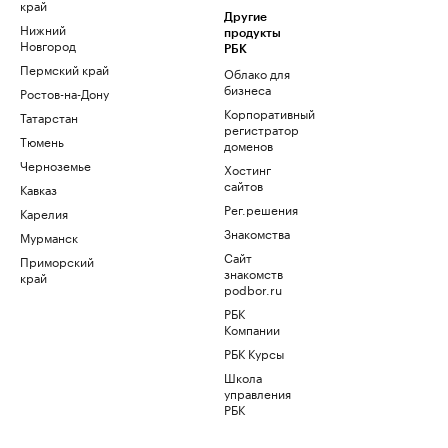
край
Другие
Нижний
продукты
Новгород
РБК
Пермский край
Облако для
бизнеса
Ростов-на-Дону
Корпоративный
Татарстан
регистратор
Тюмень
доменов
Черноземье
Хостинг
сайтов
Кавказ
Рег.решения
Карелия
Знакомства
Мурманск
Сайт
Приморский
знакомств
край
podbor.ru
РБК
Компании
РБК Курсы
Школа
управления
РБК