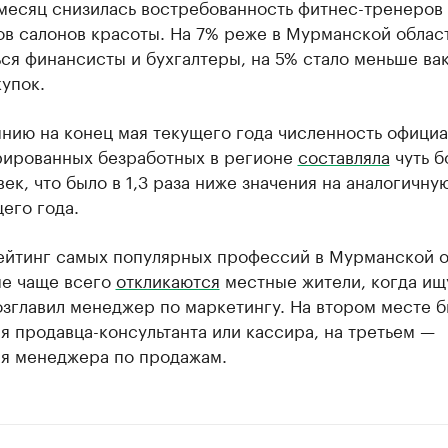
месяц снизилась востребованность фитнес-тренеров
в салонов красоты. На 7% реже в Мурманской облас
ся финансисты и бухгалтеры, на 5% стало меньше ва
упок.
нию на конец мая текущего года численность официа
рированных безработных в регионе
составляла
чуть б
век, что было в 1,3 раза ниже значения на аналогичну
его года.
ейтинг самых популярных профессий в Мурманской о
ые чаще всего
откликаются
местные жители, когда ищ
озглавил менеджер по маркетингу. На втором месте 
 продавца-консультанта или кассира, на третьем —
я менеджера по продажам.