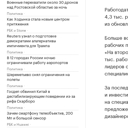
Военные перехватили около 30 дронов
над Ростовской областью за ночь
Работода
Политика
4,3 тыс. 
Как Ходынка стала новым центром
из обновл
притяжения
РБК и Stone
Reuters узнал о подготовке
Больше в
демократами альтернативы
рабочих п
импичмента для Трампа
«На второ
Политика
В 12 городах России ночью
тыс. рабо
ограничивали работу аэропортов
лидеров с
Политика
специалис
Шереметьево снял ограничения на
полеты
Политика
За послед
Госдеп обвинил Китай в
и инвести
дестабилизирующем поведении из-за
на специа
рифа Скарборо
Политика
предложен
Зачем смартфону телеобъектив, 200
дизайнеро
Мп и большой сенсор
РБК и Huawei