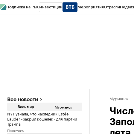
Подписка на РБК
Инвестиции
Мероприятия
Отрасли
Недви
РБК Life
Тренды
Визионеры
Национальные проекты
Город
Стиль
Кр
Спецпроекты СПб
Конференции СПб
Спецпроекты
Проверка конт
Мурманск
Все новости
Мурманск
Весь мир
Числ
NYT узнала, что наследник Estée
Lauder «закрыл кошелек» для партии
Запо
Трампа
Политика
лета