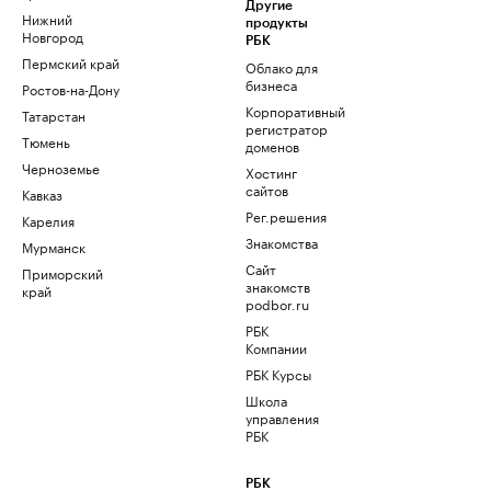
Другие
Нижний
продукты
Новгород
РБК
Пермский край
Облако для
бизнеса
Ростов-на-Дону
Корпоративный
Татарстан
регистратор
Тюмень
доменов
Черноземье
Хостинг
сайтов
Кавказ
Рег.решения
Карелия
Знакомства
Мурманск
Сайт
Приморский
знакомств
край
podbor.ru
РБК
Компании
РБК Курсы
Школа
управления
РБК
РБК