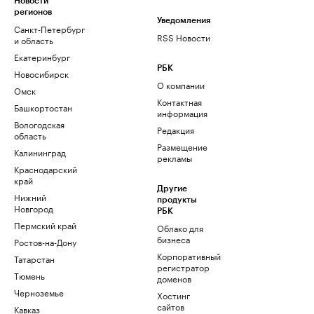
Новости
регионов
Уведомления
Санкт-Петербург
RSS Новости
и область
Екатеринбург
РБК
Новосибирск
О компании
Омск
Контактная
Башкортостан
информация
Вологодская
Редакция
область
Размещение
Калининград
рекламы
Краснодарский
край
Другие
Нижний
продукты
Новгород
РБК
Пермский край
Облако для
бизнеса
Ростов-на-Дону
Корпоративный
Татарстан
регистратор
Тюмень
доменов
Черноземье
Хостинг
сайтов
Кавказ